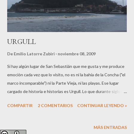
se está gestando a su alrededor, del auge de la naciente
burguesía y de...
URGULL
De
Emilio Latorre Zubiri
noviembre 08, 2009
Si hay algún lugar de San Sebastián que me gusta y me produce
emoción cada vez que lo visito, no es ni la bahía de la Concha ("el
marco incomparable") ni la Parte Vieja, ni las playas. Ese lugar
cargado de historia e historias es Urgull. Lo que durante siglos
constituyera la razón de ser de la ciudad, que no fue hasta el
COMPARTIR
2 COMENTARIOS
CONTINUAR LEYENDO »
siglo XIX otra cosa que todo aquello que giraba en torno, por y
para las fortificaciones militares de Urgull y a su servicio, fue el
germen de lo que sería la ciudad. El nombre es de origen gascón ,
MÁS ENTRADAS
como muchos otros del entorno, motivado por los muchos