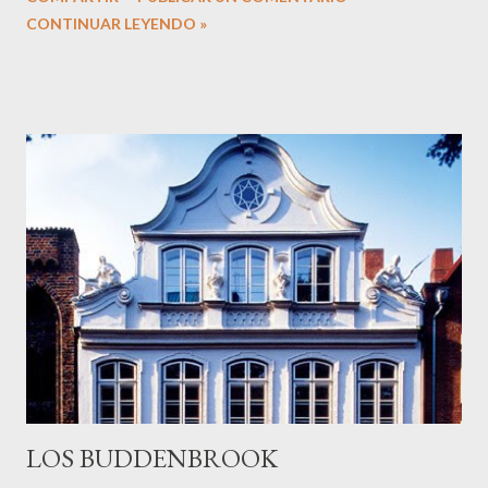
muchos elementos en común, entre ellos su carácter histórico,
CONTINUAR LEYENDO »
durante siglos plazas defensivas amuralladas, por su cercanía a
ese otro muro que conformó a lo largo del tiempo la frontera.
Una vista de las primeras viviendas detrás de la muralla al caer la
tarde. Pasar al otro lado constituyó durante años de nuestra
vida un salto cercano a un mundo diferente y para algunos, un
viaje sin fecha de caducidad. Afortunadamente, aquellos años
pasaron y la frontera, aunque existe, se irá diluyendo cada vez
más con el paso de los años. Pasear por el casco antiguo de
Baiona es una delicia y da gusto ver cómo han conservado los
edificios, las tiendas y locales, modernizándose sin perder nad...
LOS BUDDENBROOK