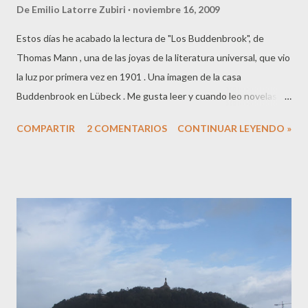
De
Emilio Latorre Zubiri
noviembre 16, 2009
Estos días he acabado la lectura de "Los Buddenbrook", de
Thomas Mann , una de las joyas de la literatura universal, que vio
la luz por primera vez en 1901 . Una imagen de la casa
Buddenbrook en Lübeck . Me gusta leer y cuando leo novelas
disfruto leyendo a los clásicos, que hacen evidente que su lugar
COMPARTIR
2 COMENTARIOS
CONTINUAR LEYENDO »
en la cima del universo de la literatura no es fruto de la
casualidad. En muchas discusiones he defendido, aun a riesgo
de parecer pedante, la necesidad de seleccionar mis lecturas,
ante la obvia falta de tiempo de quienes estamos en edad
productiva. La trama de la obra es la historia de la decadencia de
una familia de comerciantes de Lübeck, ciudad del norte de
Alemania y antigua capital de la Liga Hanseática , y transcurre
durante los años centrales del siglo XIX. Su pequeño universo
se desmorona paralelamente a toda una forma de ver el mundo,
atónita y al mismo tiempo consciente de la nueva sociedad que