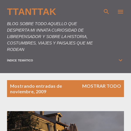
Ir al contenido principal
TTANTTAK
BLOG SOBRE TODO AQUELLO QUE
DESPIERTA MI INNATA CURIOSIDAD DE
LIBREPENSADOR Y SOBRE LA HISTORIA,
COSTUMBRES, VIAJES Y PAISAJES QUE ME
RODEAN
ÍNDICE TEMÁTICO
E
Mostrando entradas de
MOSTRAR TODO
n
noviembre, 2009
t
r
a
d
a
s