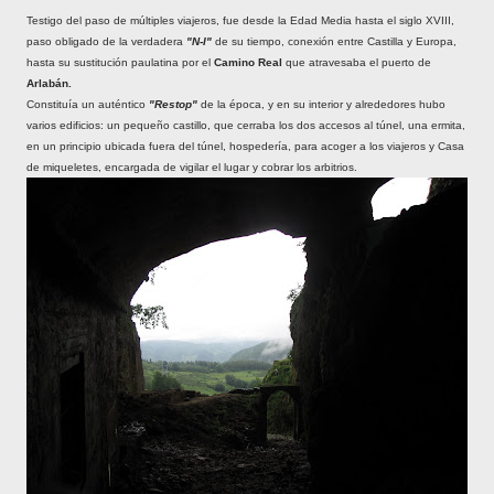
Testigo del paso de múltiples viajeros, fue desde la Edad Media hasta el siglo XVIII,
paso obligado de la verdadera
"N-I"
de su tiempo, conexión entre Castilla y Europa,
hasta su sustitución paulatina por el
Camino Real
que atravesaba el puerto de
Arlabán.
Constituía un auténtico
"Restop"
de la época, y en su interior y alrededores hubo
varios edificios: un pequeño castillo, que cerraba los dos accesos al túnel, una ermita,
en un principio ubicada fuera del túnel, hospedería, para acoger a los viajeros y Casa
de miqueletes, encargada de vigilar el lugar y cobrar los arbitrios.