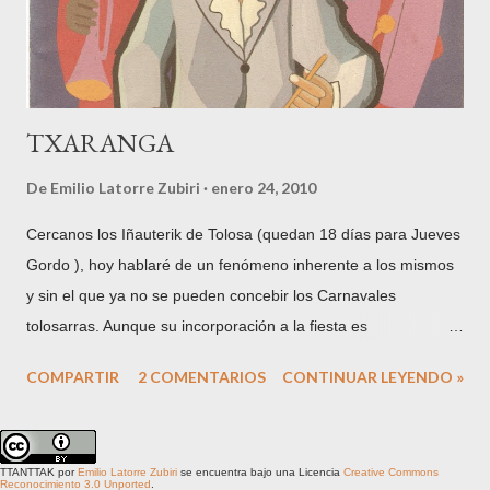
comprometido-, de nombre Estanislau Ruiz Ponsetí, con la
presencia de Bep Portella Coll,...
TXARANGA
De
Emilio Latorre Zubiri
enero 24, 2010
Cercanos los Iñauterik de Tolosa (quedan 18 días para Jueves
Gordo ), hoy hablaré de un fenómeno inherente a los mismos
y sin el que ya no se pueden concebir los Carnavales
tolosarras. Aunque su incorporación a la fiesta es
relativamente reciente, teniendo en cuenta la propia
COMPARTIR
2 COMENTARIOS
CONTINUAR LEYENDO »
antigüedad de los Iñauterik (existen referencias documentadas
del año 1600), son algo consustancial a los mismos desde que
hace más de 80 años saliese la primera txaranga tal y como
TTANTTAK
por
Emilio Latorre Zubiri
se encuentra bajo una Licencia
Creative Commons
las conocemos hoy: Polvo y Paja en el año 1928 . Son
Reconocimiento 3.0 Unported
.