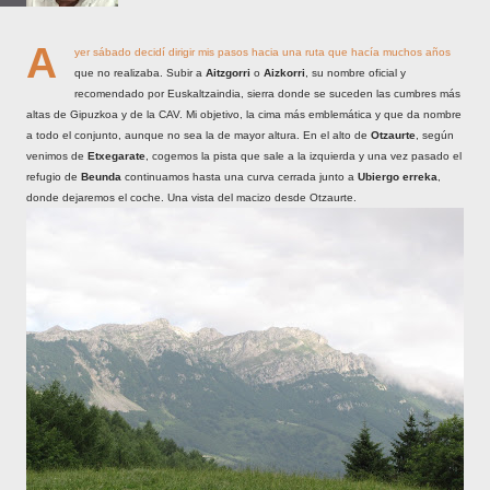
A
yer sábado decidí dirigir mis pasos hacia una ruta que hacía muchos años
que no realizaba. Subir a
Aitzgorri
o
Aizkorri
, su nombre oficial y
recomendado por Euskaltzaindia, sierra donde se suceden las cumbres más
altas de Gipuzkoa y de la CAV. Mi objetivo, la cima más emblemática y que da nombre
a todo el conjunto, aunque no sea la de mayor altura. En el alto de
Otzaurte
, según
venimos de
Etxegarate
, cogemos la pista que sale a la izquierda y una vez pasado el
refugio de
Beunda
continuamos hasta una curva cerrada junto a
Ubiergo erreka
,
donde dejaremos el coche. Una vista del macizo desde Otzaurte.