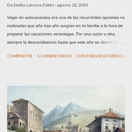
De
Emilio Latorre Zubiri
agosto 22, 2013
Viajar en autocaravana era una de las recurrentes opciones no
realizadas que año tras año surgían en mi familia a la hora de
preparar las vacaciones veraniegas. Por una razón u otra,
siempre la descartábamos hasta que este año se dieron las
circunstancias para que todo encajase y nos decidiésemos a
COMPARTIR
5 COMENTARIOS
CONTINUAR LEYENDO »
hacerlo. De entrada, el primer obstáculo a superar es el de
amigos, conocidos y familiares cuando les cuentas tu proyecto:
algunos lo apoyan con entusiasmo, pero muchos otros inciden
en las incomodidades, posibles problemas y demás. Como
somos de ideas fijas, no nos arredramos y comenzamos
nuestra pequeña aventura. La autocaravana te permite volver
a ver tus viajes con cierto aire romántico, y a pesar de que las
comodidades tanto del entorno por el que viajamos (Europa)
como del medio (disponemos, de nevera, cocina, ducha, baño