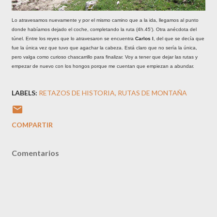
Lo atravesamos nuevamente y por el mismo camino que a la ida, llegamos al punto
donde habíamos dejado el coche, completando la ruta (4h.45'). Otra anécdota del
túnel. Entre los reyes que lo atravesaron se encuentra
Carlos I
, del que se decía que
fue la única vez que tuvo que agachar la cabeza. Está claro que no sería la única,
pero valga como curioso chascarrillo para finalizar. Voy a tener que dejar las rutas y
empezar de nuevo con los hongos porque me cuentan que empiezan a abundar.
LABELS:
RETAZOS DE HISTORIA
RUTAS DE MONTAÑA
COMPARTIR
Comentarios