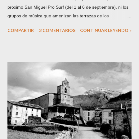
próximo San Miguel Pro Surf (del 1 al 6 de septiembre), ni los
grupos de música que amenizan las terrazas de los
chiringuitos, ni los cuerpos serranos que se tuestan al sol de
COMPARTIR
3 COMENTARIOS
CONTINUAR LEYENDO »
agosto. En esta ocasión, la gran atracción la constituyó el
cachalote que varó en la playa hacia las 7 y media de la
mañana y no fue retirado hasta pasadas las 11 de la noche.
No habrá veraneante zarauztarra que no haya posado ese día
con el cetáceo que vino a morir junto a la arena. Según
cuentan las crónicas (no soy ningún especialista ni mucho
menos en biología marina), se trataba de un ejemplar joven de
cachalote. El nombre genérico ballena engloba a los cetáceos
de gran tamaño y se subdivide en Odontocetos (ballenas con
dientes) y Misticetos (ballenas con barbas) Dentro del primer
grupo se encuentra el cachalote ( Physeter catodon ). En
cuanto al ejemplar que nos ocupa, medía unos...