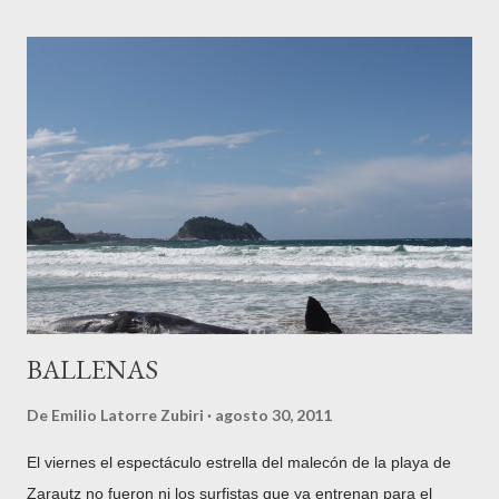
nuestra historia en los que Tolosa fue de facto la capital del
territorio. Hagamos un poco de historia del tema, siguiendo al
siempre citado para cuestiones guipuzcoanas, Pablo
Gorosábel, quien en su obra "Diccionario histórico-geográfico-
descriptivo de los pueblos, valles, partidos, alcaldías y uniones
de Guipúzcoa, con un apéndice de las Cartas pueblas y otros
documentos importantes" , impresa en la Imprenta de Pedro
Gurruchaga en Tolosa en 1862, nos dice lo siguiente: "Esta
circunstancia debió influir igualmente en el ...
BALLENAS
De
Emilio Latorre Zubiri
agosto 30, 2011
El viernes el espectáculo estrella del malecón de la playa de
Zarautz no fueron ni los surfistas que ya entrenan para el