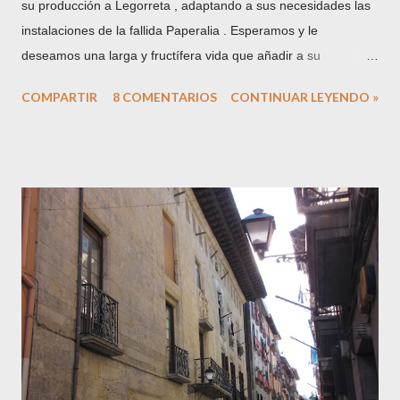
su producción a Legorreta , adaptando a sus necesidades las
instalaciones de la fallida Paperalia . Esperamos y le
deseamos una larga y fructífera vida que añadir a su
centeneria trayectoria. En la imagen, el solar ocupado hasta la
COMPARTIR
8 COMENTARIOS
CONTINUAR LEYENDO »
fecha, tras el derribo de parte de las instalaciones. Con este
traslado acaban 200 años de presencia papelera en el término
municipal de la villa de Tolosa . La hasta hace unos años
conocida como "villa papelera", es más renombrada en la
actualidad por su actividad gastronómica (mercado y ferias,
alubias, chuleta, repostería, ...) . Podría autotitularse ahora
como "villa pastelera", dicho sea de paso, con todos mis
respetos a la exitosa y muy loable labor de los laureados
confiteros locales. Hemos pasado de ser una ciudad industrial
a una ciudad de servicios. ¿Mejor, peor? El tiempo lo dirá,
pero sí que hay que reconocer que es un caso único y aislado
en nuestro entorno guip...