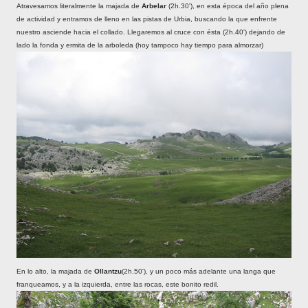
Atravesamos literalmente la majada de
Arbelar
(2h.30'), en esta época del año plena
de actividad y entramos de lleno en las pistas de Urbia, buscando la que enfrente
nuestro asciende hacia el collado. Llegaremos al cruce con ésta (2h.40') dejando de
lado la fonda y ermita de la arboleda (hoy tampoco hay tiempo para almorzar)
En lo alto, la majada de
Ollantzu
(2h.50'), y un poco más adelante una langa que
franqueamos, y a la izquierda, entre las rocas, este bonito redil.