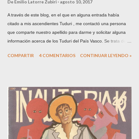
De
Emilio Latorre Zubiri
agosto 10, 2017
A través de este blog, en el que en alguna entrada había
citado a mis ascendientes Tuduri , me contactó una persona
que comparte nuestro apellido para darme y solicitar alguna
información acerca de los Tuduri del País Vasco. Se trata de
Antoni Tudurí , una persona interesada en la genealogía de
COMPARTIR
4 COMENTARIOS
CONTINUAR LEYENDO »
Menorca, procedencia del apellido y que publica artículos
sobre el tema en la prensa local. Al cabo de unos días me
envío este artículo aparecido el pasado 10 de junio en el diario
"Menorca" : La traducción al castellano sería la siguiente:
MISCELÁNEA GENEALÓGICA. Francesc Tudurí Orfila. Origen
de la rama vasca de los Tudurí. "El pasado día 29 de mayo, en
la sala "Pompeu Fabra" del colegio de ingenieros industriales
de Cataluña, se celebró un acto de fuerte sensibilidad y
presencia menorquina, consistente en el recuerdo de un
ingeniero y matemático maonès- aparte de político