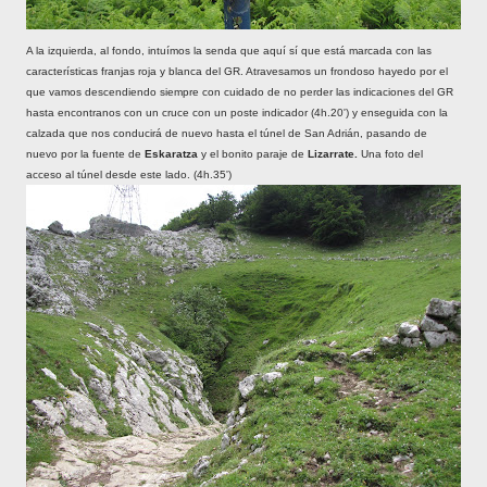
A la izquierda, al fondo, intuímos la senda que aquí sí que está marcada con las
características franjas roja y blanca del GR. Atravesamos un frondoso hayedo por el
que vamos descendiendo siempre con cuidado de no perder las indicaciones del GR
hasta encontranos con un cruce con un poste indicador (4h.20') y enseguida con la
calzada que nos conducirá de nuevo hasta el túnel de San Adrián, pasando de
nuevo por la fuente de
Eskaratza
y el bonito paraje de
Lizarrate.
Una foto del
acceso al túnel desde este lado. (4h.35')