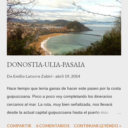
y emparentados con todas las familias de abolengo de la villa,
como los Zavala . Su abuela es Joaquina María de Atodo y
Zavala (1728-1793) . A los 7 años se trasladarán a vivir a
Vitoria , y a los 16 se casará con Don Ortuño María de Aguirre
Zuazo y del Corral , Marqués de Montehermoso . Al año
siguiente, en 1801, nacerá su única hija,...
DONOSTIA-ULIA-PASAIA
De
Emilio Latorre Zubiri
abril 19, 2014
Hace tiempo que tenía ganas de hacer este paseo por la costa
guipuzcoana. Poco a poco voy completando los itinerarios
cercanos al mar. La ruta, muy bien señalizada, nos llevará
desde la actual capital guipuzcoana hasta el puerto más
importante del territorio histórico, Pasaia o Pasajes, puerto
COMPARTIR
6 COMENTARIOS
CONTINUAR LEYENDO »