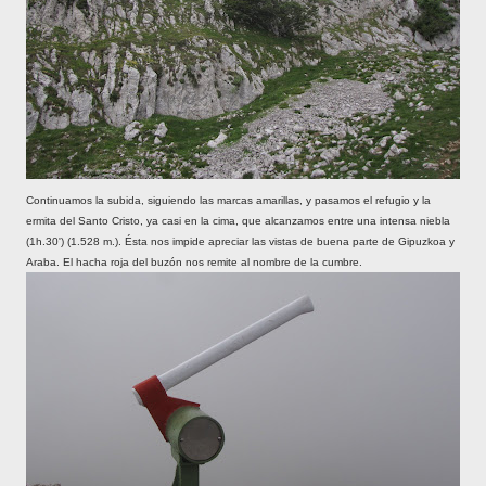
Continuamos la subida, siguiendo las marcas amarillas, y pasamos el refugio y la
ermita del Santo Cristo, ya casi en la cima, que alcanzamos entre una intensa niebla
(1h.30') (1.528 m.). Ésta nos impide apreciar las vistas de buena parte de Gipuzkoa y
Araba. El hacha roja del buzón nos remite al nombre de la cumbre.