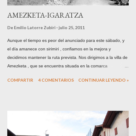
AMEZKETA-IGARATZA
De
Emilio Latorre Zubiri
julio 25, 2011
Aunque el tiempo es peor del anunciado para este sábado, y
el día amanece con sirimiri , confiamos en la mejora y
decidimos mantener la ruta prevista. Nos dirigimos a la villa de
Amezketa , que se encuentra situada en la comarca
guipuzcoana de Tolosaldea, a los pies del Txindoki y uno de
COMPARTIR
4 COMENTARIOS
CONTINUAR LEYENDO »
los puntos más habituales para adentrarse en la Sierra de
Aralar desde la vertiente norte de la misma. Hoy me
acompaña mi amigo Martín, herrikoseme de la citada
localidad. Gran parte del trayecto coincide con el utilizado en la
ascensión a Ganbo , por lo que dejo el enlace de la entrada
que dediqué a esta emblemática cumbre de la sierra. Una vez
más utilizo para ilustrar este punto el excelente archivo de