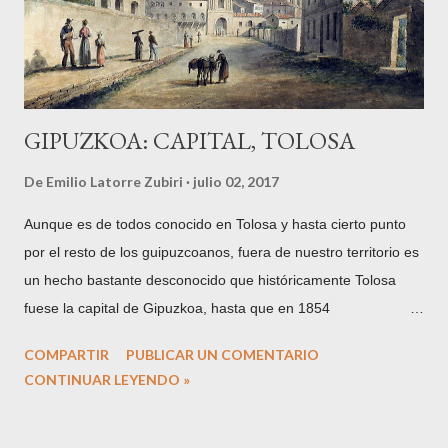
y demás comodidades de la vida moderna) no tengan nada
que ver con las de un viaje de aventura, te da la posibilidad de
improvisar y cierto aire de vagabundo nóma...
GIPUZKOA: CAPITAL, TOLOSA
De
Emilio Latorre Zubiri
julio 02, 2017
Aunque es de todos conocido en Tolosa y hasta cierto punto
por el resto de los guipuzcoanos, fuera de nuestro territorio es
un hecho bastante desconocido que históricamente Tolosa
fuese la capital de Gipuzkoa, hasta que en 1854
definitivamente y por motivos políticos ésta se trasladase a
COMPARTIR
PUBLICAR UN COMENTARIO
San Sebastián. Cuando se dice que Tolosa sólo lo fue por un
CONTINUAR LEYENDO »
periodo de diez años, entre 1844 y 1854, tampoco es
totalmente cierto, pues hubo muchos más momentos de