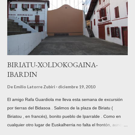
fotografías de la Diputación Foral de Gipuzkoa , custodiadas
en Tolosa y recogidas en la red al alcance del público en
general en Gure Gipuzkoa para ilustrar este punto. En este
caso se trata de una fotografía de Indalecio Ojanguren ,
fechada en 1954 , con Txindoki nevado al fondo...
BIRIATU-XOLDOKOGAINA-
IBARDIN
De
Emilio Latorre Zubiri
diciembre 19, 2010
El amigo Rafa Guardiola me lleva esta semana de excursión
por tierras del Bidasoa . Salimos de la plaza de Biriatu (
Biriatou , en francés), bonito pueblo de Iparralde . Como en
cualquier otro lugar de Euskalherria no falta el frontón, aunque
los de este lado de la frontera son sin pared izquierda. La