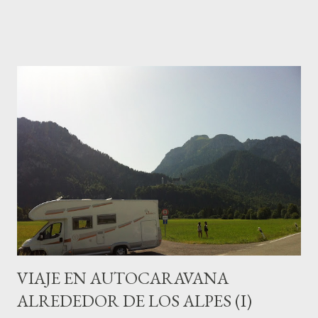
natural, o fiordo, situado en la desembocadura del río
Oiartzun, entre los montes Ulia y Jaizkibel, del que ya tenemos
referencias históricas desde la época romana. El camino parte
del barrio donostiarra de Sagüés, en el borde oriental de la
costa de la ciudad. En las cercanías, un caserón-palacio de
reminiscencias muy marineras, la Casa Okendo , cuna de una
saga de marinos que ostentaron importantes cargos en San
Sebastián y Gipuzkoa durante los siglos XVI y XVII. Miguel
de Oquendo fue quien reedificó la pequeña casa en la que
nació convirtiéndola en un pequeño palacio con el aspecto que
ha llegado hasta nuestros días. Participó con 14 navíos en la
conoci...
VIAJE EN AUTOCARAVANA
ALREDEDOR DE LOS ALPES (I)