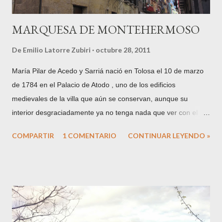
MARQUESA DE MONTEHERMOSO
De
Emilio Latorre Zubiri
octubre 28, 2011
María Pilar de Acedo y Sarriá nació en Tolosa el 10 de marzo
de 1784 en el Palacio de Atodo , uno de los edificios
medievales de la villa que aún se conservan, aunque su
interior desgraciadamente ya no tenga nada que ver con el
que viera nacer a la Condesa de Echauz . Hija de Don José de
COMPARTIR
1 COMENTARIO
CONTINUAR LEYENDO »
Acedo y Atodo, Conde de Echauz y María Luisa de Sarriá y
Villafañe , Condesa del Vado . Su padre será el primer
mayordomo de la importante Casa de Misericordia de Tolosa,
según escritura otorgada el 31 de enero de 1781 . La familia
Acedo proviene de la población navarra del mismo nombre,
mientras que los Atodo están enraizados en Tolosa siglos atrás