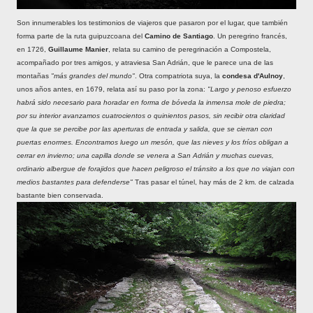
Son innumerables los testimonios de viajeros que pasaron por el lugar, que también
forma parte de la ruta guipuzcoana del
Camino de Santiago
.
Un peregrino francés,
en 1726,
Guillaume Manier
, relata su camino de peregrinación a Compostela,
acompañado por tres amigos, y atraviesa San Adrián, que le parece una de las
montañas
"más grandes del mundo"
. Otra compatriota suya, la
condesa d'Aulnoy
,
unos años antes, en 1679, relata así su paso por la zona:
"Largo y penoso esfuerzo
habrá sido necesario para horadar en forma de bóveda la inmensa mole de piedra;
por su interior avanzamos cuatrocientos o quinientos pasos, sin recibir otra claridad
que la que se percibe por las aperturas de entrada y salida, que se cierran con
puertas enormes. Encontramos luego un mesón, que las nieves y los fríos obligan a
cerrar en invierno; una capilla donde se venera a San Adrián y muchas cuevas,
ordinario albergue de forajidos que hacen peligroso el tránsito a los que no viajan con
medios bastantes para defenderse"
Tras pasar el túnel, hay más de 2 km. de calzada
bastante bien conservada.