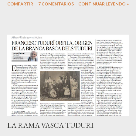
COMPARTIR
7 COMENTARIOS
CONTINUAR LEYENDO »
localidad se encuentra situada en las faldas del monte
Xoldokogaina , primera cumbre del Pirineo desde la vertiente
cantábrica o atlántica. En la plaza y junto a la iglesia, iniciamos
el camino por el GR10 , equivalente francés del GR11 de la
cara Sur y que recorre los Pirineos de mar a mar por su cara
Norte. Una vez acabada la pista hay un nuevo pequeño
parking donde se puede dejar el coche y empezar la ruta por
el camino que sale antes de éste a la derecha. Las faldas del
Xoldokogaina, en su mayor parte yermas, sin árboles, lo que
por otra parte es una ventaja a la hora de admirar sus
inabarcables vistas, están surcadas por numerosos caminos
que confluyen posteriormente. Al Norte, ...
LA RAMA VASCA TUDURI