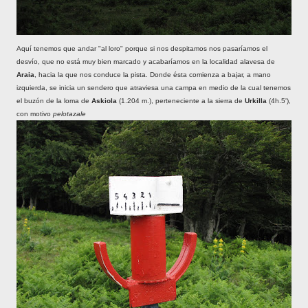
Aquí tenemos que andar "al loro" porque si nos despitamos nos pasaríamos el
desvío, que no está muy bien marcado y acabaríamos en la localidad alavesa de
Araia
, hacia la que nos conduce la pista. Donde ésta comienza a bajar, a mano
izquierda, se inicia un sendero que atraviesa una campa en medio de la cual tenemos
el buzón de la loma de
Askiola
(1.204 m.), perteneciente a la sierra de
Urkilla
(4h.5'),
con motivo
pelotazale