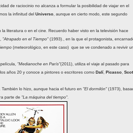
ad de raciocinio no alcanza a formular la posibilidad de viajar en el
os la infinitud del
Universo
, aunque en cierto modo, este segundo
a literatura o en el cine. Recuerdo haber visto en la televisión hace
,
"Atrapado en el Tiempo"
(1993)., en la que el protagonista, encarnad
tiempo
(meteorológico, en este caso) que se ve condenado a revivir u
película,
"Medianoche en París"
(2011), utiliza el viaje al pasado para
 los años 20 y conoce a pintores o escritores como
Dalí
,
Picasso
,
Scot
. También lo hizo, aunque hacia el futuro en
"El dormilón"
(1973), basa
tra parte de
"La máquina del tiempo"
.