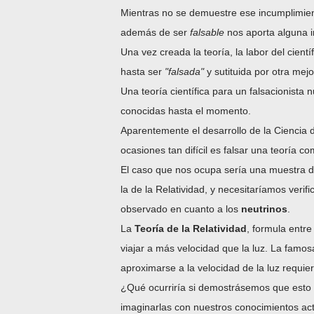
Mientras no se demuestre ese incumplimiento
además de ser
falsable
nos aporta alguna in
Una vez creada la teoría, la labor del cient
hasta ser
"falsada"
y sutituida por otra mejo
Una teoría científica para un falsacionista 
conocidas hasta el momento.
Aparentemente el desarrollo de la Ciencia 
ocasiones tan difícil es falsar una teoría 
El caso que nos ocupa sería una muestra de
la de la Relatividad, y necesitaríamos veri
observado en cuanto a los
neutrinos
.
La
Teoría de la Relatividad
, formula entr
viajar a más velocidad que la luz. La famo
aproximarse a la velocidad de la luz requie
¿Qué ocurriría si demostrásemos que esto 
imaginarlas con nuestros conocimientos act