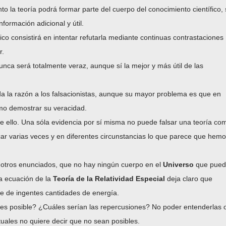
 la teoría podrá formar parte del cuerpo del conocimiento científico, 
formación adicional y útil.
ífico consistirá en intentar refutarla mediante continuas contrastaciones
r.
nunca será totalmente veraz, aunque sí la mejor y más útil de las
da la razón a los falsacionistas, aunque su mayor problema es que en
como demostrar su veracidad.
 ello. Una sóla evidencia por sí misma no puede falsar una teoría co
ficar varias veces y en diferentes circunstancias lo que parece que hem
e otros enunciados, que no hay ningún cuerpo en el
Universo
que pued
sa ecuación de la
Teoría de la Relatividad Especial
deja claro que
re de ingentes cantidades de energía.
es posible? ¿Cuáles serían las repercusiones? No poder entenderlas 
uales no quiere decir que no sean posibles.