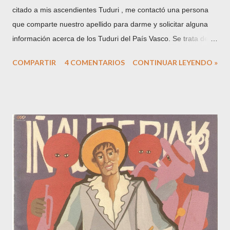
citado a mis ascendientes Tuduri , me contactó una persona
que comparte nuestro apellido para darme y solicitar alguna
información acerca de los Tuduri del País Vasco. Se trata de
Antoni Tudurí , una persona interesada en la genealogía de
COMPARTIR
4 COMENTARIOS
CONTINUAR LEYENDO »
Menorca, procedencia del apellido y que publica artículos
sobre el tema en la prensa local. Al cabo de unos días me
envío este artículo aparecido el pasado 10 de junio en el diario
"Menorca" : La traducción al castellano sería la siguiente:
MISCELÁNEA GENEALÓGICA. Francesc Tudurí Orfila. Origen
de la rama vasca de los Tudurí. "El pasado día 29 de mayo, en
la sala "Pompeu Fabra" del colegio de ingenieros industriales
de Cataluña, se celebró un acto de fuerte sensibilidad y
presencia menorquina, consistente en el recuerdo de un
ingeniero y matemático maonès- aparte de político
comprometido-, de nombre Estanislau Ruiz Ponsetí, con la
presencia de Bep Portella Coll,...