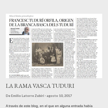
cantábrica o atlántica. En la plaza y junto a la iglesia, iniciamos
el camino por el GR10 , equivalente francés del GR11 de la
cara Sur y que recorre los Pirineos de mar a mar por su cara
Norte. Una vez acabada la pista hay un nuevo pequeño
parking donde se puede dejar el coche y empezar la ruta por
el camino que sale antes de éste a la derecha. Las faldas del
Xoldokogaina, en su mayor parte yermas, sin árboles, lo que
por otra parte es una ventaja a la hora de admirar sus
inabarcables vistas, están surcadas por numerosos caminos
que confluyen posteriormente. Al Norte, ...
LA RAMA VASCA TUDURI
De
Emilio Latorre Zubiri
agosto 10, 2017
A través de este blog, en el que en alguna entrada había