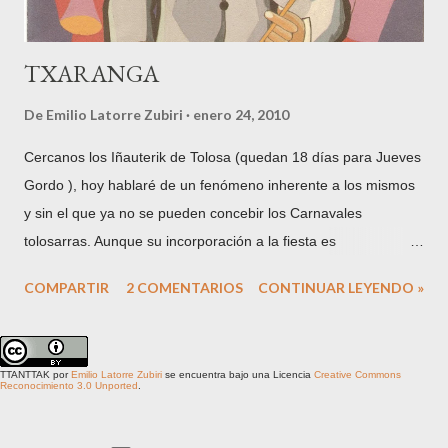
TXARANGA
De
Emilio Latorre Zubiri
enero 24, 2010
Cercanos los Iñauterik de Tolosa (quedan 18 días para Jueves
Gordo ), hoy hablaré de un fenómeno inherente a los mismos
y sin el que ya no se pueden concebir los Carnavales
tolosarras. Aunque su incorporación a la fiesta es
relativamente reciente, teniendo en cuenta la propia
COMPARTIR
2 COMENTARIOS
CONTINUAR LEYENDO »
antigüedad de los Iñauterik (existen referencias documentadas
del año 1600), son algo consustancial a los mismos desde que
hace más de 80 años saliese la primera txaranga tal y como
TTANTTAK
por
Emilio Latorre Zubiri
se encuentra bajo una Licencia
Creative Commons
las conocemos hoy: Polvo y Paja en el año 1928 . Son
Reconocimiento 3.0 Unported
.
múltiples las referencias a las txarangas en los carteles de los
Iñauterik, que desde 1969 crea el pintor y diseñador