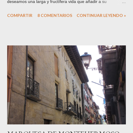
deseamos una larga y fructífera vida que añadir a su
centeneria trayectoria. En la imagen, el solar ocupado hasta la
COMPARTIR
8 COMENTARIOS
CONTINUAR LEYENDO »
fecha, tras el derribo de parte de las instalaciones. Con este
traslado acaban 200 años de presencia papelera en el término
municipal de la villa de Tolosa . La hasta hace unos años
conocida como "villa papelera", es más renombrada en la
actualidad por su actividad gastronómica (mercado y ferias,
alubias, chuleta, repostería, ...) . Podría autotitularse ahora
como "villa pastelera", dicho sea de paso, con todos mis
respetos a la exitosa y muy loable labor de los laureados
confiteros locales. Hemos pasado de ser una ciudad industrial
a una ciudad de servicios. ¿Mejor, peor? El tiempo lo dirá,
pero sí que hay que reconocer que es un caso único y aislado
en nuestro entorno guip...