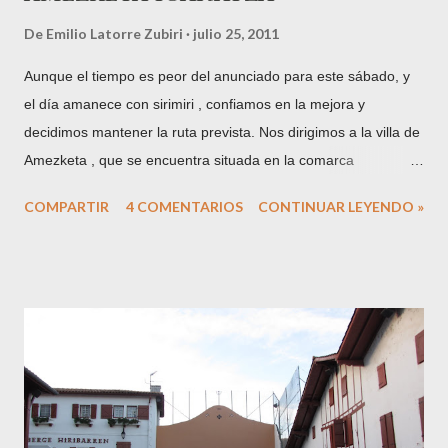
De
Emilio Latorre Zubiri
julio 25, 2011
Aunque el tiempo es peor del anunciado para este sábado, y
el día amanece con sirimiri , confiamos en la mejora y
decidimos mantener la ruta prevista. Nos dirigimos a la villa de
Amezketa , que se encuentra situada en la comarca
guipuzcoana de Tolosaldea, a los pies del Txindoki y uno de
COMPARTIR
4 COMENTARIOS
CONTINUAR LEYENDO »
los puntos más habituales para adentrarse en la Sierra de
Aralar desde la vertiente norte de la misma. Hoy me
acompaña mi amigo Martín, herrikoseme de la citada
localidad. Gran parte del trayecto coincide con el utilizado en la
ascensión a Ganbo , por lo que dejo el enlace de la entrada
que dediqué a esta emblemática cumbre de la sierra. Una vez
más utilizo para ilustrar este punto el excelente archivo de
fotografías de la Diputación Foral de Gipuzkoa , custodiadas
en Tolosa y recogidas en la red al alcance del público en