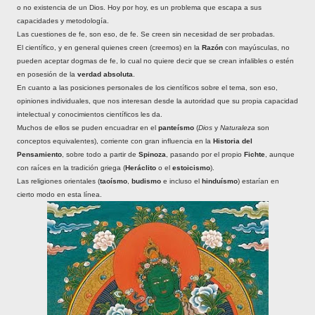
o no existencia de un Dios. Hoy por hoy, es un problema que escapa a sus
capacidades y metodología.
Las cuestiones de fe, son eso, de fe. Se creen sin necesidad de ser probadas.
El científico, y en general quienes creen (creemos) en la
Razón
con mayúsculas, no
pueden aceptar dogmas de fe, lo cual no quiere decir que se crean infalibles o estén
en posesión de la
verdad absoluta
.
En cuanto a las posiciones personales de los científicos sobre el tema, son eso,
opiniones individuales, que nos interesan desde la autoridad que su propia capacidad
intelectual y conocimientos científicos les da.
Muchos de ellos se puden encuadrar en el
panteísmo
(
Dios
y
Naturaleza
son
conceptos equivalentes), corriente con gran influencia en la
Historia del
Pensamiento
, sobre todo a partir de
Spinoza
, pasando por el propio
Fichte
, aunque
con raíces en la tradición griega (
Heráclito
o el
estoicismo
).
Las religiones orientales (
taoísmo
,
budismo
e incluso el
hinduísmo
) estarían en
cierto modo en esta línea.