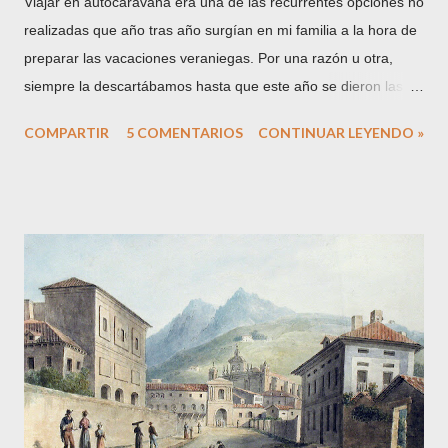
Viajar en autocaravana era una de las recurrentes opciones no
realizadas que año tras año surgían en mi familia a la hora de
preparar las vacaciones veraniegas. Por una razón u otra,
siempre la descartábamos hasta que este año se dieron las
circunstancias para que todo encajase y nos decidiésemos a
COMPARTIR
5 COMENTARIOS
CONTINUAR LEYENDO »
hacerlo. De entrada, el primer obstáculo a superar es el de
amigos, conocidos y familiares cuando les cuentas tu proyecto:
algunos lo apoyan con entusiasmo, pero muchos otros inciden
en las incomodidades, posibles problemas y demás. Como
somos de ideas fijas, no nos arredramos y comenzamos
nuestra pequeña aventura. La autocaravana te permite volver
a ver tus viajes con cierto aire romántico, y a pesar de que las
comodidades tanto del entorno por el que viajamos (Europa)
como del medio (disponemos, de nevera, cocina, ducha, baño
y demás comodidades de la vida moderna) no tengan nada
que ver con las de un viaje de aventura, te da la posibilidad de