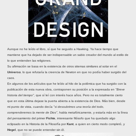
Aunque no he leído el libro, sí que he seguido a Hawking. Ya hace tiempo que
mantiene que ha dejado de ser indispensable un sabio creador del mundo al estilo de
lo que entienden las religiones.
Su afirmación se basa en la existencia de otros sitemas similares al solar en el
Universo
,
lo que
refutaría la creencia de Newton en que no podía haber surgido del
caos.
En algunos de los artículos que he leído al hilo de la polémica que ha surgido con la
publicación de esta nueva obra, contraponen su posición a la expresada en
"Breve
historia del tiempo",
que sí leí con interés hace años. Pero no es totalmente cierto
que en esta última dejase la puerta abierta a la existencia de Dios. Más bien, desde
mi punto de vista, cuando decía
"si descubrimos una teoría del todo,
comprenderemos la mente de Dios"
, habla metafóricamente, y estaría más en la línea
del pensamiento del primer
Fichte
, interesante filósofo que ha quedado algo
eclipsado en la Historia de la Filosofía por
Kant
, a quien en cierto modo completó, y
Hegel
, que no se puede entender sin él.