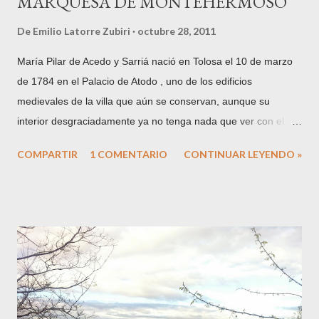
MARQUESA DE MONTEHERMOSO
De
Emilio Latorre Zubiri
octubre 28, 2011
María Pilar de Acedo y Sarriá nació en Tolosa el 10 de marzo
de 1784 en el Palacio de Atodo , uno de los edificios
medievales de la villa que aún se conservan, aunque su
interior desgraciadamente ya no tenga nada que ver con el
que viera nacer a la Condesa de Echauz . Hija de Don José de
COMPARTIR
1 COMENTARIO
CONTINUAR LEYENDO »
Acedo y Atodo, Conde de Echauz y María Luisa de Sarriá y
Villafañe , Condesa del Vado . Su padre será el primer
mayordomo de la importante Casa de Misericordia de Tolosa,
según escritura otorgada el 31 de enero de 1781 . La familia
Acedo proviene de la población navarra del mismo nombre,
mientras que los Atodo están enraizados en Tolosa siglos atrás
y emparentados con todas las familias de abolengo de la villa,
como los Zavala . Su abuela es Joaquina María de Atodo y