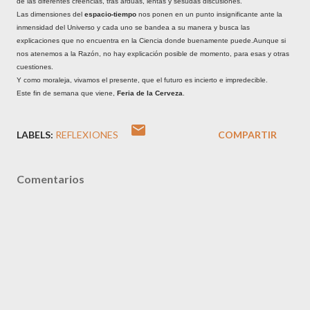
de las diferentes creencias, tras arduas, lentas y sesudas discusiones.
Las dimensiones del
espacio-tiempo
nos ponen en un punto insignificante ante la
inmensidad del Universo y cada uno se bandea a su manera y busca las
explicaciones que no encuentra en la Ciencia donde buenamente puede.Aunque si
nos atenemos a la Razón, no hay explicación posible de momento, para esas y otras
cuestiones.
Y como moraleja, vivamos el presente, que el futuro es incierto e impredecible.
Este fin de semana que viene,
Feria de la Cerveza
.
LABELS:
REFLEXIONES
COMPARTIR
Comentarios