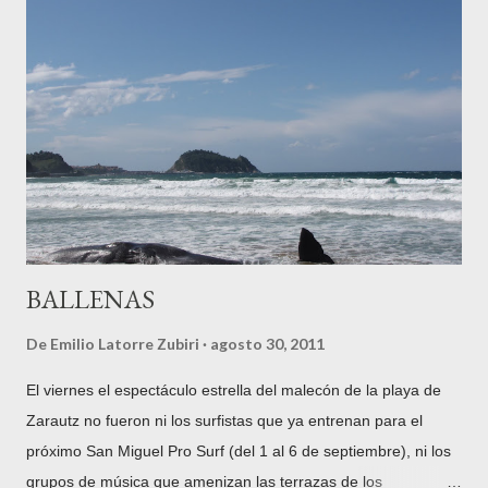
Gorosábel, quien en su obra "Diccionario histórico-geográfico-
descriptivo de los pueblos, valles, partidos, alcaldías y uniones
de Guipúzcoa, con un apéndice de las Cartas pueblas y otros
documentos importantes" , impresa en la Imprenta de Pedro
Gurruchaga en Tolosa en 1862, nos dice lo siguiente: "Esta
circunstancia debió influir igualmente en el ...
BALLENAS
De
Emilio Latorre Zubiri
agosto 30, 2011
El viernes el espectáculo estrella del malecón de la playa de
Zarautz no fueron ni los surfistas que ya entrenan para el
próximo San Miguel Pro Surf (del 1 al 6 de septiembre), ni los
grupos de música que amenizan las terrazas de los