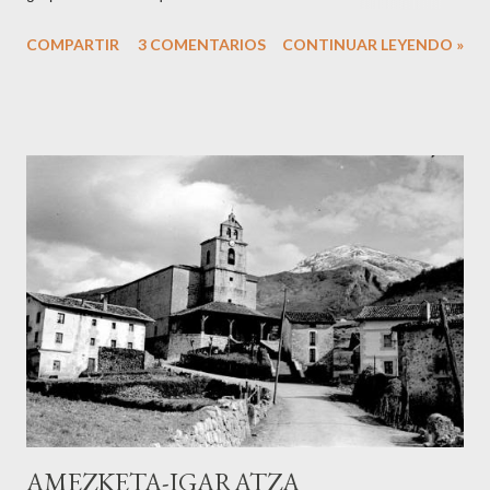
chiringuitos, ni los cuerpos serranos que se tuestan al sol de
COMPARTIR
3 COMENTARIOS
CONTINUAR LEYENDO »
agosto. En esta ocasión, la gran atracción la constituyó el
cachalote que varó en la playa hacia las 7 y media de la
mañana y no fue retirado hasta pasadas las 11 de la noche.
No habrá veraneante zarauztarra que no haya posado ese día
con el cetáceo que vino a morir junto a la arena. Según
cuentan las crónicas (no soy ningún especialista ni mucho
menos en biología marina), se trataba de un ejemplar joven de
cachalote. El nombre genérico ballena engloba a los cetáceos
de gran tamaño y se subdivide en Odontocetos (ballenas con
dientes) y Misticetos (ballenas con barbas) Dentro del primer
grupo se encuentra el cachalote ( Physeter catodon ). En
cuanto al ejemplar que nos ocupa, medía unos...
AMEZKETA-IGARATZA