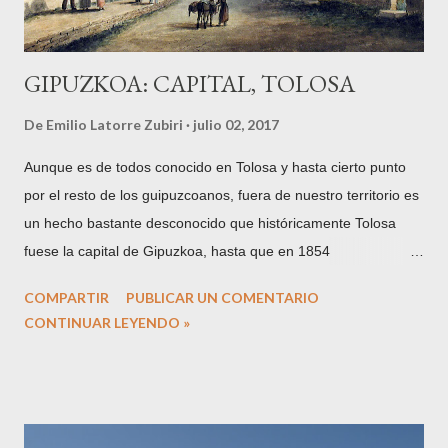
improvisar y cierto aire de vagabundo nóma...
GIPUZKOA: CAPITAL, TOLOSA
De
Emilio Latorre Zubiri
julio 02, 2017
Aunque es de todos conocido en Tolosa y hasta cierto punto
por el resto de los guipuzcoanos, fuera de nuestro territorio es
un hecho bastante desconocido que históricamente Tolosa
fuese la capital de Gipuzkoa, hasta que en 1854
definitivamente y por motivos políticos ésta se trasladase a
COMPARTIR
PUBLICAR UN COMENTARIO
San Sebastián. Cuando se dice que Tolosa sólo lo fue por un
CONTINUAR LEYENDO »
periodo de diez años, entre 1844 y 1854, tampoco es
totalmente cierto, pues hubo muchos más momentos de
nuestra historia en los que Tolosa fue de facto la capital del
territorio. Hagamos un poco de historia del tema, siguiendo al
siempre citado para cuestiones guipuzcoanas, Pablo