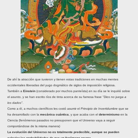
De ahí la atracción que tuvieron y tienen estas tradiciones en muchas mentes
occidentales liberadas del yugo dogmático de siglos de imposición religiosa.
También a
Einstein
(considerado por muchos panteísta) en su día se le inquirió sobre
el asunto, y se han escrito ríos de tinta acerca de su famosa frase
"Dios no juega a
los dados"
.
Como a él, a muchos científicos les costó asumir el
Principio de Incertidumbre
que se
ha desarrollado con la
mecánica cuántica
, y que acaba con el
determinismo
en la
Ciencia (fenómenos pasados no presuponen que el Universo vaya a seguir
comportándose de la misma manera)
La evolución del Universo no es totalmente predecible, aunque se pueden
calcular las probabilidades de que un fenómeno ocurra.