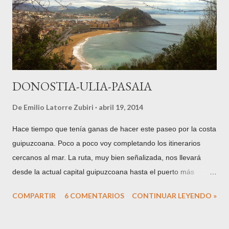
Zavala (1728-1793) . A los 7 años se trasladarán a vivir a
Vitoria , y a los 16 se casará con Don Ortuño María de Aguirre
Zuazo y del Corral , Marqués de Montehermoso . Al año
siguiente, en 1801, nacerá su única hija,...
DONOSTIA-ULIA-PASAIA
De
Emilio Latorre Zubiri
abril 19, 2014
Hace tiempo que tenía ganas de hacer este paseo por la costa
guipuzcoana. Poco a poco voy completando los itinerarios
cercanos al mar. La ruta, muy bien señalizada, nos llevará
desde la actual capital guipuzcoana hasta el puerto más
importante del territorio histórico, Pasaia o Pasajes, puerto
COMPARTIR
6 COMENTARIOS
CONTINUAR LEYENDO »
natural, o fiordo, situado en la desembocadura del río
Oiartzun, entre los montes Ulia y Jaizkibel, del que ya tenemos
referencias históricas desde la época romana. El camino parte