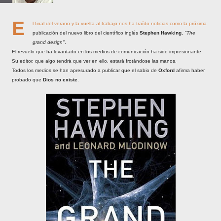
E
l final del verano y la vuelta al trabajo nos ha traído noticias como la próxima
publicación del nuevo libro del científico inglés
Stephen Hawking
,
"The
grand design"
.
El revuelo que ha levantado en los medios de comunicación ha sido impresionante.
Su editor, que algo tendrá que ver en ello, estará frotándose las manos.
Todos los medios se han apresurado a publicar que el sabio de
Oxford
afirma haber
probado que
Dios no existe
.