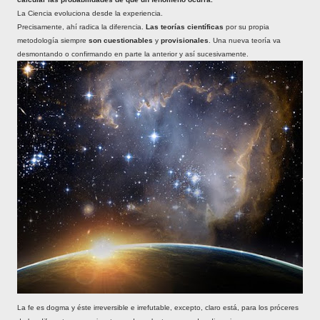
La Ciencia evoluciona desde la experiencia.
Precisamente, ahí radica la diferencia.
Las teorías científicas
por su propia
metodología siempre
son cuestionables
y
provisionales
. Una nueva teoría va
desmontando o confirmando en parte la anterior y así sucesivamente.
La fe es dogma y éste irreversible e irrefutable, excepto, claro está, para los próceres