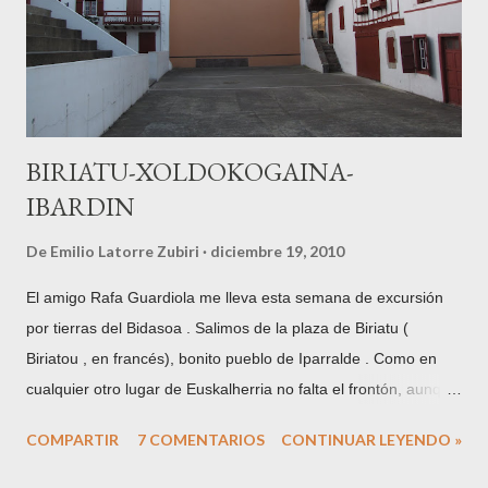
general en Gure Gipuzkoa para ilustrar este punto. En este
caso se trata de una fotografía de Indalecio Ojanguren ,
fechada en 1954 , con Txindoki nevado al fondo...
BIRIATU-XOLDOKOGAINA-
IBARDIN
De
Emilio Latorre Zubiri
diciembre 19, 2010
El amigo Rafa Guardiola me lleva esta semana de excursión
por tierras del Bidasoa . Salimos de la plaza de Biriatu (
Biriatou , en francés), bonito pueblo de Iparralde . Como en
cualquier otro lugar de Euskalherria no falta el frontón, aunque
los de este lado de la frontera son sin pared izquierda. La
COMPARTIR
7 COMENTARIOS
CONTINUAR LEYENDO »
localidad se encuentra situada en las faldas del monte
Xoldokogaina , primera cumbre del Pirineo desde la vertiente