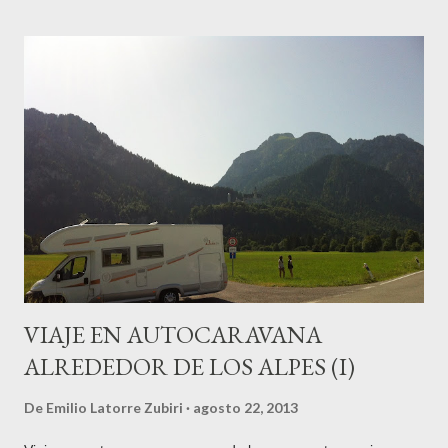
del barrio donostiarra de Sagüés, en el borde oriental de la
costa de la ciudad. En las cercanías, un caserón-palacio de
reminiscencias muy marineras, la Casa Okendo , cuna de una
saga de marinos que ostentaron importantes cargos en San
Sebastián y Gipuzkoa durante los siglos XVI y XVII. Miguel
de Oquendo fue quien reedificó la pequeña casa en la que
nació convirtiéndola en un pequeño palacio con el aspecto que
ha llegado hasta nuestros días. Participó con 14 navíos en la
conoci...
VIAJE EN AUTOCARAVANA
ALREDEDOR DE LOS ALPES (I)
De
Emilio Latorre Zubiri
agosto 22, 2013