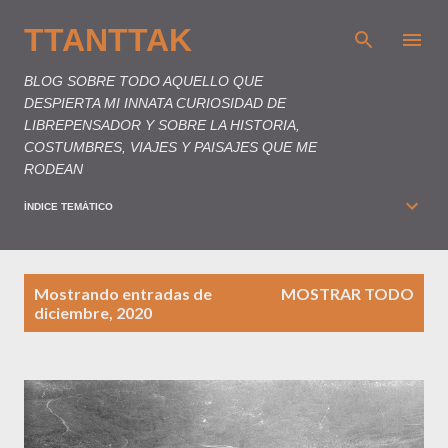
Ir al contenido principal
TTANTTAK
BLOG SOBRE TODO AQUELLO QUE
DESPIERTA MI INNATA CURIOSIDAD DE
LIBREPENSADOR Y SOBRE LA HISTORIA,
COSTUMBRES, VIAJES Y PAISAJES QUE ME
RODEAN
ÍNDICE TEMÁTICO
E
Mostrando entradas de
MOSTRAR TODO
n
diciembre, 2020
t
r
a
d
a
s