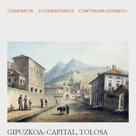
circunstancias para que todo encajase y nos decidiésemos a
COMPARTIR
5 COMENTARIOS
CONTINUAR LEYENDO »
hacerlo. De entrada, el primer obstáculo a superar es el de
amigos, conocidos y familiares cuando les cuentas tu proyecto:
algunos lo apoyan con entusiasmo, pero muchos otros inciden
en las incomodidades, posibles problemas y demás. Como
somos de ideas fijas, no nos arredramos y comenzamos
nuestra pequeña aventura. La autocaravana te permite volver
a ver tus viajes con cierto aire romántico, y a pesar de que las
comodidades tanto del entorno por el que viajamos (Europa)
como del medio (disponemos, de nevera, cocina, ducha, baño
y demás comodidades de la vida moderna) no tengan nada
que ver con las de un viaje de aventura, te da la posibilidad de
improvisar y cierto aire de vagabundo nóma...
GIPUZKOA: CAPITAL, TOLOSA