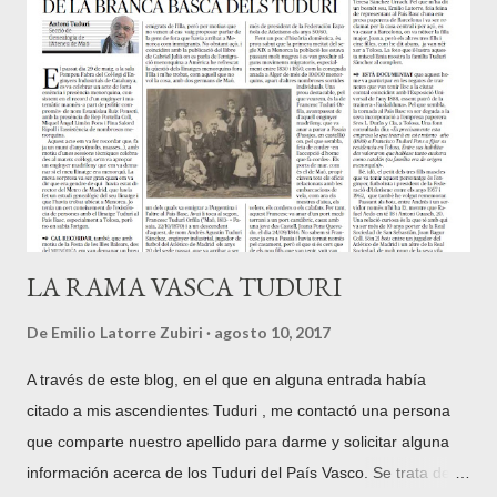
Norte. Una vez acabada la pista hay un nuevo pequeño
parking donde se puede dejar el coche y empezar la ruta por
el camino que sale antes de éste a la derecha. Las faldas del
Xoldokogaina, en su mayor parte yermas, sin árboles, lo que
por otra parte es una ventaja a la hora de admirar sus
inabarcables vistas, están surcadas por numerosos caminos
que confluyen posteriormente. Al Norte, ...
LA RAMA VASCA TUDURI
De
Emilio Latorre Zubiri
agosto 10, 2017
A través de este blog, en el que en alguna entrada había
citado a mis ascendientes Tuduri , me contactó una persona
que comparte nuestro apellido para darme y solicitar alguna
información acerca de los Tuduri del País Vasco. Se trata de