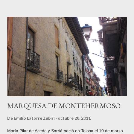
municipal de la villa de Tolosa . La hasta hace unos años
conocida como "villa papelera", es más renombrada en la
actualidad por su actividad gastronómica (mercado y ferias,
alubias, chuleta, repostería, ...) . Podría autotitularse ahora
como "villa pastelera", dicho sea de paso, con todos mis
respetos a la exitosa y muy loable labor de los laureados
confiteros locales. Hemos pasado de ser una ciudad industrial
a una ciudad de servicios. ¿Mejor, peor? El tiempo lo dirá,
pero sí que hay que reconocer que es un caso único y aislado
en nuestro entorno guip...
MARQUESA DE MONTEHERMOSO
De
Emilio Latorre Zubiri
octubre 28, 2011
María Pilar de Acedo y Sarriá nació en Tolosa el 10 de marzo