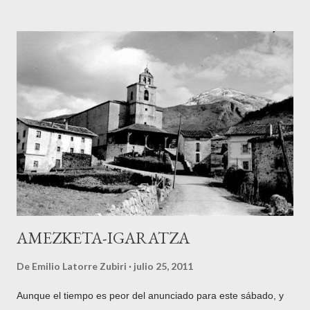
mañana y no fue retirado hasta pasadas las 11 de la noche.
No habrá veraneante zarauztarra que no haya posado ese día
con el cetáceo que vino a morir junto a la arena. Según
cuentan las crónicas (no soy ningún especialista ni mucho
menos en biología marina), se trataba de un ejemplar joven de
cachalote. El nombre genérico ballena engloba a los cetáceos
de gran tamaño y se subdivide en Odontocetos (ballenas con
dientes) y Misticetos (ballenas con barbas) Dentro del primer
grupo se encuentra el cachalote ( Physeter catodon ). En
cuanto al ejemplar que nos ocupa, medía unos...
AMEZKETA-IGARATZA
De
Emilio Latorre Zubiri
julio 25, 2011
Aunque el tiempo es peor del anunciado para este sábado, y