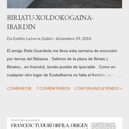
BIRIATU-XOLDOKOGAINA-
IBARDIN
De
Emilio Latorre Zubiri
diciembre 19, 2010
El amigo Rafa Guardiola me lleva esta semana de excursión
por tierras del Bidasoa . Salimos de la plaza de Biriatu (
Biriatou , en francés), bonito pueblo de Iparralde . Como en
cualquier otro lugar de Euskalherria no falta el frontón, aunque
los de este lado de la frontera son sin pared izquierda. La
COMPARTIR
7 COMENTARIOS
CONTINUAR LEYENDO »
localidad se encuentra situada en las faldas del monte
Xoldokogaina , primera cumbre del Pirineo desde la vertiente
cantábrica o atlántica. En la plaza y junto a la iglesia, iniciamos
el camino por el GR10 , equivalente francés del GR11 de la
cara Sur y que recorre los Pirineos de mar a mar por su cara