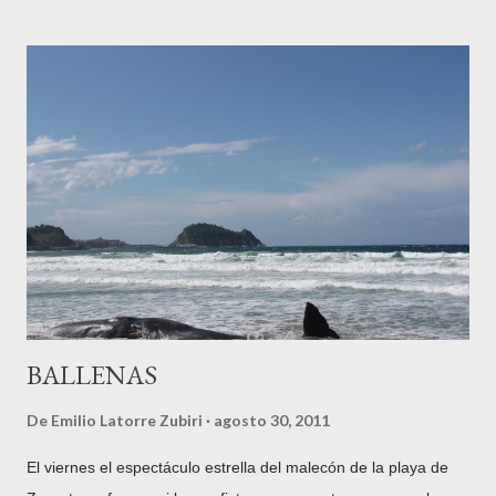
nuestra historia en los que Tolosa fue de facto la capital del
territorio. Hagamos un poco de historia del tema, siguiendo al
siempre citado para cuestiones guipuzcoanas, Pablo
Gorosábel, quien en su obra "Diccionario histórico-geográfico-
descriptivo de los pueblos, valles, partidos, alcaldías y uniones
de Guipúzcoa, con un apéndice de las Cartas pueblas y otros
documentos importantes" , impresa en la Imprenta de Pedro
Gurruchaga en Tolosa en 1862, nos dice lo siguiente: "Esta
circunstancia debió influir igualmente en el ...
BALLENAS
De
Emilio Latorre Zubiri
agosto 30, 2011
El viernes el espectáculo estrella del malecón de la playa de