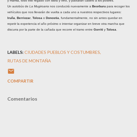
y mamia, todo ello regado con sidra y vino, y patxaran casero a los postres.
Un autobús de
La Mugiroarra
nos conducirá nuevamente a
Beorburu
para recoger los
vehículos que nos llevarán de vuelta a cada uno a nuestros respectivos lugares:
Iruña
,
Berriozar
,
Tolosa
o
Donostia
, fundamentalmente, no sin antes quedar en
repetir la experiencia el año próximo o intentar organizar en breve otra marcha que
discurra por la parte de la cañada que recorre el tramo entre
Gorriti
y
Tolosa
.
LABELS:
CIUDADES PUEBLOS Y COSTUMBRES
RUTAS DE MONTAÑA
COMPARTIR
Comentarios