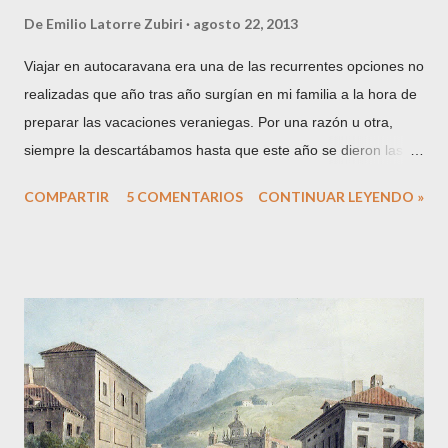
De
Emilio Latorre Zubiri
agosto 22, 2013
Viajar en autocaravana era una de las recurrentes opciones no
realizadas que año tras año surgían en mi familia a la hora de
preparar las vacaciones veraniegas. Por una razón u otra,
siempre la descartábamos hasta que este año se dieron las
circunstancias para que todo encajase y nos decidiésemos a
COMPARTIR
5 COMENTARIOS
CONTINUAR LEYENDO »
hacerlo. De entrada, el primer obstáculo a superar es el de
amigos, conocidos y familiares cuando les cuentas tu proyecto:
algunos lo apoyan con entusiasmo, pero muchos otros inciden
en las incomodidades, posibles problemas y demás. Como
somos de ideas fijas, no nos arredramos y comenzamos
nuestra pequeña aventura. La autocaravana te permite volver
a ver tus viajes con cierto aire romántico, y a pesar de que las
comodidades tanto del entorno por el que viajamos (Europa)
como del medio (disponemos, de nevera, cocina, ducha, baño