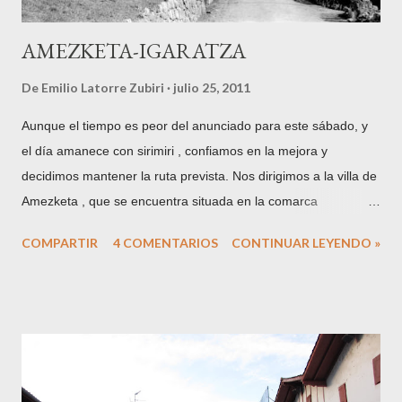
AMEZKETA-IGARATZA
De
Emilio Latorre Zubiri
julio 25, 2011
Aunque el tiempo es peor del anunciado para este sábado, y
el día amanece con sirimiri , confiamos en la mejora y
decidimos mantener la ruta prevista. Nos dirigimos a la villa de
Amezketa , que se encuentra situada en la comarca
guipuzcoana de Tolosaldea, a los pies del Txindoki y uno de
COMPARTIR
4 COMENTARIOS
CONTINUAR LEYENDO »
los puntos más habituales para adentrarse en la Sierra de
Aralar desde la vertiente norte de la misma. Hoy me
acompaña mi amigo Martín, herrikoseme de la citada
localidad. Gran parte del trayecto coincide con el utilizado en la
ascensión a Ganbo , por lo que dejo el enlace de la entrada
que dediqué a esta emblemática cumbre de la sierra. Una vez
más utilizo para ilustrar este punto el excelente archivo de