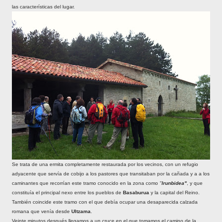
las características del lugar.
Se trata de una ermita completamente restaurada por los vecinos, con un refugio
adyacente que servía de cobijo a los pastores que transitaban por la cañada y a a los
caminantes que recorrían este tramo conocido en la zona como
"
Irunbidea"
, y que
constituía el principal nexo entre los pueblos de
Basaburua
y la capital del Reino.
También coincide este tramo con el que debía ocupar una desaparecida calzada
romana que venía desde
Ultzama
.
Veinte minutos después llegamos a un cruce en el que tomamos el camino de la