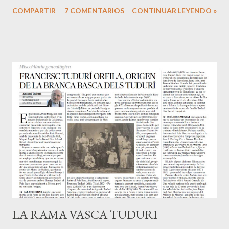
los de este lado de la frontera son sin pared izquierda. La
COMPARTIR
7 COMENTARIOS
CONTINUAR LEYENDO »
localidad se encuentra situada en las faldas del monte
Xoldokogaina , primera cumbre del Pirineo desde la vertiente
cantábrica o atlántica. En la plaza y junto a la iglesia, iniciamos
el camino por el GR10 , equivalente francés del GR11 de la
cara Sur y que recorre los Pirineos de mar a mar por su cara
Norte. Una vez acabada la pista hay un nuevo pequeño
parking donde se puede dejar el coche y empezar la ruta por
el camino que sale antes de éste a la derecha. Las faldas del
Xoldokogaina, en su mayor parte yermas, sin árboles, lo que
por otra parte es una ventaja a la hora de admirar sus
inabarcables vistas, están surcadas por numerosos caminos
que confluyen posteriormente. Al Norte, ...
LA RAMA VASCA TUDURI