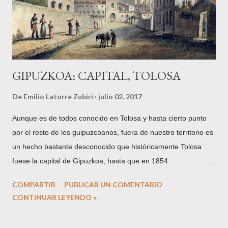
y demás comodidades de la vida moderna) no tengan nada
que ver con las de un viaje de aventura, te da la posibilidad de
improvisar y cierto aire de vagabundo nóma...
GIPUZKOA: CAPITAL, TOLOSA
De
Emilio Latorre Zubiri
julio 02, 2017
Aunque es de todos conocido en Tolosa y hasta cierto punto
por el resto de los guipuzcoanos, fuera de nuestro territorio es
un hecho bastante desconocido que históricamente Tolosa
fuese la capital de Gipuzkoa, hasta que en 1854
definitivamente y por motivos políticos ésta se trasladase a
COMPARTIR
PUBLICAR UN COMENTARIO
San Sebastián. Cuando se dice que Tolosa sólo lo fue por un
CONTINUAR LEYENDO »
periodo de diez años, entre 1844 y 1854, tampoco es
totalmente cierto, pues hubo muchos más momentos de