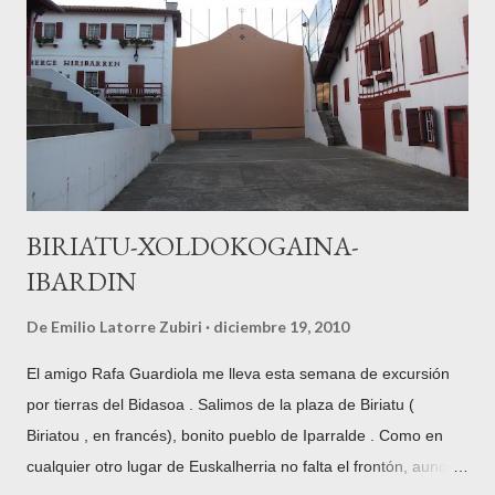
fotografías de la Diputación Foral de Gipuzkoa , custodiadas
en Tolosa y recogidas en la red al alcance del público en
general en Gure Gipuzkoa para ilustrar este punto. En este
caso se trata de una fotografía de Indalecio Ojanguren ,
fechada en 1954 , con Txindoki nevado al fondo...
BIRIATU-XOLDOKOGAINA-
IBARDIN
De
Emilio Latorre Zubiri
diciembre 19, 2010
El amigo Rafa Guardiola me lleva esta semana de excursión
por tierras del Bidasoa . Salimos de la plaza de Biriatu (
Biriatou , en francés), bonito pueblo de Iparralde . Como en
cualquier otro lugar de Euskalherria no falta el frontón, aunque