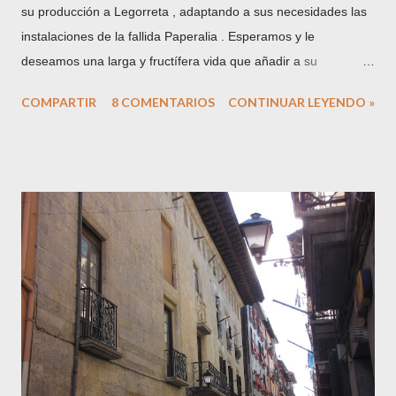
su producción a Legorreta , adaptando a sus necesidades las
instalaciones de la fallida Paperalia . Esperamos y le
deseamos una larga y fructífera vida que añadir a su
centeneria trayectoria. En la imagen, el solar ocupado hasta la
COMPARTIR
8 COMENTARIOS
CONTINUAR LEYENDO »
fecha, tras el derribo de parte de las instalaciones. Con este
traslado acaban 200 años de presencia papelera en el término
municipal de la villa de Tolosa . La hasta hace unos años
conocida como "villa papelera", es más renombrada en la
actualidad por su actividad gastronómica (mercado y ferias,
alubias, chuleta, repostería, ...) . Podría autotitularse ahora
como "villa pastelera", dicho sea de paso, con todos mis
respetos a la exitosa y muy loable labor de los laureados
confiteros locales. Hemos pasado de ser una ciudad industrial
a una ciudad de servicios. ¿Mejor, peor? El tiempo lo dirá,
pero sí que hay que reconocer que es un caso único y aislado
en nuestro entorno guip...