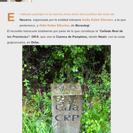
E
l sábado participé en la marcha entre estos dos pueblos del norte de
Navarra
, organizada por la entidad tolosarra
Andia Kultur Elkartea
, a la que
pertenezco, y
Aldin Kultur Elkartea
, de
Berastegi
.
El recorrido transcurre totalmente por parte de lo que constituye la "
Cañada Real de
las Provincias"
,
GR-9
, que une la
Cuenca de Pamplona,
desde
Noain
, con la costa
guipuzcoana, en
Deba
.