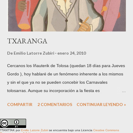
comprometido-, de nombre Estanislau Ruiz Ponsetí, con la
presencia de Bep Portella Coll,...
TXARANGA
De
Emilio Latorre Zubiri
enero 24, 2010
Cercanos los Iñauterik de Tolosa (quedan 18 días para Jueves
Gordo ), hoy hablaré de un fenómeno inherente a los mismos
y sin el que ya no se pueden concebir los Carnavales
tolosarras. Aunque su incorporación a la fiesta es
relativamente reciente, teniendo en cuenta la propia
COMPARTIR
2 COMENTARIOS
CONTINUAR LEYENDO »
antigüedad de los Iñauterik (existen referencias documentadas
del año 1600), son algo consustancial a los mismos desde que
hace más de 80 años saliese la primera txaranga tal y como
TTANTTAK
por
Emilio Latorre Zubiri
se encuentra bajo una Licencia
Creative Commons
las conocemos hoy: Polvo y Paja en el año 1928 . Son