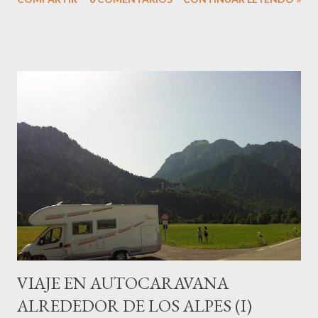
natural, o fiordo, situado en la desembocadura del río
Oiartzun, entre los montes Ulia y Jaizkibel, del que ya tenemos
referencias históricas desde la época romana. El camino parte
del barrio donostiarra de Sagüés, en el borde oriental de la
costa de la ciudad. En las cercanías, un caserón-palacio de
reminiscencias muy marineras, la Casa Okendo , cuna de una
saga de marinos que ostentaron importantes cargos en San
Sebastián y Gipuzkoa durante los siglos XVI y XVII. Miguel
de Oquendo fue quien reedificó la pequeña casa en la que
nació convirtiéndola en un pequeño palacio con el aspecto que
ha llegado hasta nuestros días. Participó con 14 navíos en la
conoci...
VIAJE EN AUTOCARAVANA
ALREDEDOR DE LOS ALPES (I)