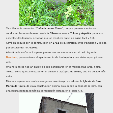
También se le denomina
"Cañada de los Toros"
, porque por este camino se
conducían las reses bravas desde la
Ribera
navarra a
Tolosa
y
Azpeitia
, para sus
espectáculos taurinos, actividad que se mantuvo entre los siglos XVII y XIX.
Cayó en desuso con la construcción en
1792
de la carretera entre Pamplona y Tolosa
por el curso del río
Araxes
.
A las 9 de la mañana, los participantes nos concentramos en el bello lugar de
Beorburu
,
perteneciente al ayuntamiento de
Juslapeña
y que visitaba por primera
vez.
Una hora antes habían salido los que participaron en la marcha más larga, hasta
Tolosa, como queda reflejado en el enlace a la página de
Andia
, que he dejado más
arriba.
Mientras esperábamos a los rezagados tuve tiempo de admirar la
Iglesia de San
Martín de Tours
, de cuya construcción original sólo queda la zona de la torre, con
una bonita portada románica de transición datada en el siglo XIII.