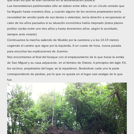
que eran los que se iban turnando en la administración pública.
Las transmisiones patrimoniales sólo se daban entre ellos, en un círculo cerrado que
ha llegado hasta nuestros días, y cuando alguno de los vecinos propietarios tenía
necesidad de vender parte de sus tierras o viviendas, tenía derecho a recuperaras al
cabo de los años pactados si su situación económica había mejorado (estos plazos
podían oscilar entre uno dos años y hasta doscientos años, según lo acordado,
siempre ante notario)
Continuamos la marcha saliendo de Muskitz por la carretera y a los 10-15 metros
cogiendo el camino que sigue por la izquierda. A un cuarto de hora, nueva parada
para escuchar las explicaciones de Juantxo.
Nos encontramos al final del bosque con el emplazamiento de lo que fuese la ermita
de San Miguel y su casa adyacente, en el término de Oskotz. A principios del siglo XX,
los vecinos, propietarios del lugar, se la repartieron, llevándose cada uno la parte
correspondiente de piedras, por lo que no queda en el lugar casi vestigio de lo que
fue.