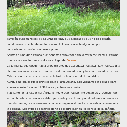
También quedan restos de algunas bordas, que a pesar de que no se permitía
construirlas con el fin de ser habitadas, lo fueron durante algún tiempo,
contraviniendo las órdenes municipales.
Salimos a una gran campa que debemos atravesar para volver a recuperar el camino,
que por la derecha nos conducirá al lugar de
Oskotz
.
La tormenta que desde hacía unos minutos nos acechaba nos alcanza y nos cae una
chaparrada impresionante, aunque afortunadamente nos pilla relativamente cerca de
Oskotz,donde nos guarecemos de la lluvia a la entrada de la localidad.
Aunque no era el punto previsto para el
amaiketako
, aprovechamos la parada para
adelantar éste. Son las 11.30 horas y el hambre aprieta.
Tras la tormenta luce el sol tímidamente, lo que nos permite secarnos y reemprender
la marcha atravesando la localidad para salir por el lado opuesto al que entramos, en
dirección norte, por la carretera y coger enseguida el camino que sale nuevamente a
la derecha. Los muros de mampostería de piedra jalonan los bordes de la cañada.