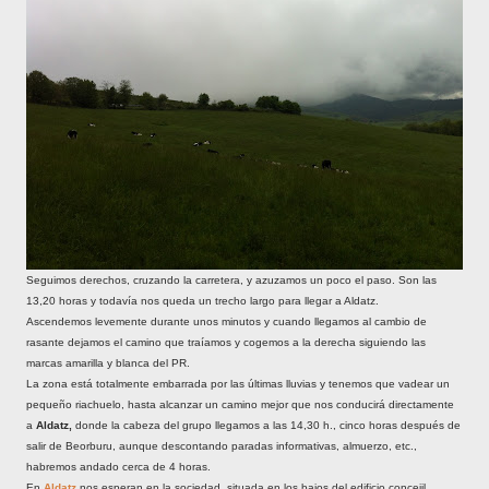
Seguimos derechos, cruzando la carretera, y azuzamos un poco el paso. Son las
13,20 horas y todavía nos queda un trecho largo para llegar a Aldatz.
Ascendemos levemente durante unos minutos y cuando llegamos al cambio de
rasante dejamos el camino que traíamos y cogemos a la derecha siguiendo las
marcas amarilla y blanca del PR.
La zona está totalmente embarrada por las últimas lluvias y tenemos que vadear un
pequeño riachuelo, hasta alcanzar un camino mejor que nos conducirá directamente
a
Aldatz,
donde la cabeza del grupo llegamos a las 14,30 h., cinco horas después de
salir de Beorburu, aunque descontando paradas informativas, almuerzo, etc.,
habremos andado cerca de 4 horas.
En
Aldatz
nos esperan en la sociedad, situada en los bajos del edificio concejil,