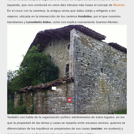
izquierda, que nos conducirá en otros diez minutos más hasta el concejo de
Muskitz
.
En el cruce con la carretera, la antigua venta que daba cobijo y refrigerio a los
viajeros, ubicada en la intersección de los caminos
Irunbidea
, por el que nosotros
transitamos y
Larunbeko bidea
, como nos explica nuevamente Juantxo Aleman.
También nos habla de la organización político administrativa de estos lugares, en los
que la propiedad de las tierras y casas se repartía entre escasos vecinos, quienes se
diferenciaban de los inquilinos no propietarios de sus casas (
maizter
, en euskera) y