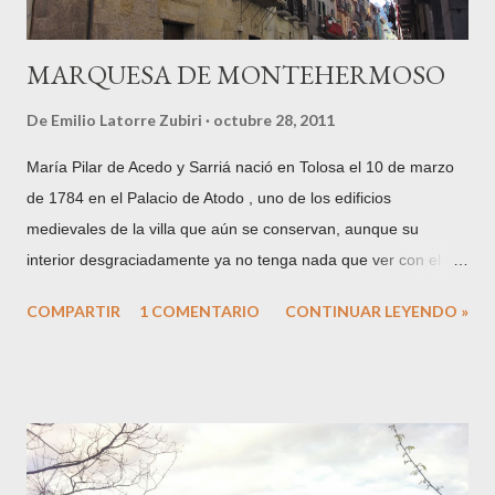
MARQUESA DE MONTEHERMOSO
De
Emilio Latorre Zubiri
octubre 28, 2011
María Pilar de Acedo y Sarriá nació en Tolosa el 10 de marzo
de 1784 en el Palacio de Atodo , uno de los edificios
medievales de la villa que aún se conservan, aunque su
interior desgraciadamente ya no tenga nada que ver con el
que viera nacer a la Condesa de Echauz . Hija de Don José de
COMPARTIR
1 COMENTARIO
CONTINUAR LEYENDO »
Acedo y Atodo, Conde de Echauz y María Luisa de Sarriá y
Villafañe , Condesa del Vado . Su padre será el primer
mayordomo de la importante Casa de Misericordia de Tolosa,
según escritura otorgada el 31 de enero de 1781 . La familia
Acedo proviene de la población navarra del mismo nombre,
mientras que los Atodo están enraizados en Tolosa siglos atrás