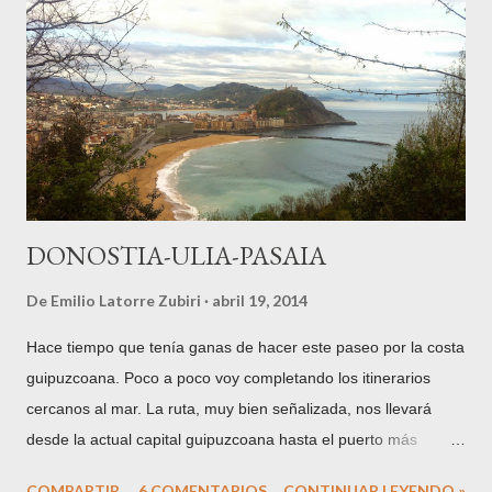
y emparentados con todas las familias de abolengo de la villa,
como los Zavala . Su abuela es Joaquina María de Atodo y
Zavala (1728-1793) . A los 7 años se trasladarán a vivir a
Vitoria , y a los 16 se casará con Don Ortuño María de Aguirre
Zuazo y del Corral , Marqués de Montehermoso . Al año
siguiente, en 1801, nacerá su única hija,...
DONOSTIA-ULIA-PASAIA
De
Emilio Latorre Zubiri
abril 19, 2014
Hace tiempo que tenía ganas de hacer este paseo por la costa
guipuzcoana. Poco a poco voy completando los itinerarios
cercanos al mar. La ruta, muy bien señalizada, nos llevará
desde la actual capital guipuzcoana hasta el puerto más
importante del territorio histórico, Pasaia o Pasajes, puerto
COMPARTIR
6 COMENTARIOS
CONTINUAR LEYENDO »