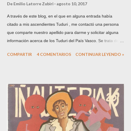
De
Emilio Latorre Zubiri
agosto 10, 2017
A través de este blog, en el que en alguna entrada había
citado a mis ascendientes Tuduri , me contactó una persona
que comparte nuestro apellido para darme y solicitar alguna
información acerca de los Tuduri del País Vasco. Se trata de
Antoni Tudurí , una persona interesada en la genealogía de
COMPARTIR
4 COMENTARIOS
CONTINUAR LEYENDO »
Menorca, procedencia del apellido y que publica artículos
sobre el tema en la prensa local. Al cabo de unos días me
envío este artículo aparecido el pasado 10 de junio en el diario
"Menorca" : La traducción al castellano sería la siguiente:
MISCELÁNEA GENEALÓGICA. Francesc Tudurí Orfila. Origen
de la rama vasca de los Tudurí. "El pasado día 29 de mayo, en
la sala "Pompeu Fabra" del colegio de ingenieros industriales
de Cataluña, se celebró un acto de fuerte sensibilidad y
presencia menorquina, consistente en el recuerdo de un
ingeniero y matemático maonès- aparte de político