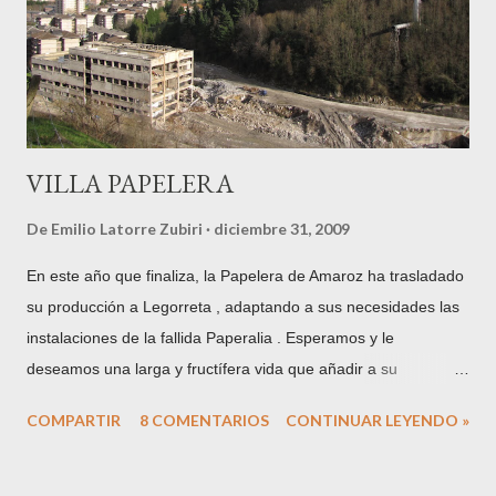
VILLA PAPELERA
De
Emilio Latorre Zubiri
diciembre 31, 2009
En este año que finaliza, la Papelera de Amaroz ha trasladado
su producción a Legorreta , adaptando a sus necesidades las
instalaciones de la fallida Paperalia . Esperamos y le
deseamos una larga y fructífera vida que añadir a su
centeneria trayectoria. En la imagen, el solar ocupado hasta la
COMPARTIR
8 COMENTARIOS
CONTINUAR LEYENDO »
fecha, tras el derribo de parte de las instalaciones. Con este
traslado acaban 200 años de presencia papelera en el término
municipal de la villa de Tolosa . La hasta hace unos años