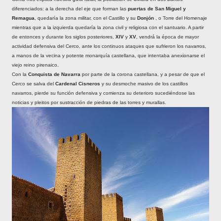
diferenciados: a la derecha del eje que forman las
puertas de San Miguel y
Remagua
, quedaría la zona militar, con el Castillo y su
Donjón
, o Torre del Homenaje
mientras que a la izquierda quedaría la zona civil y religiosa con el santuario. A partir
de entonces y durante los siglos posteriores,
XIV
y
XV
, vendrá la época de mayor
actividad defensiva del Cerco, ante los continuos ataques que sufrieron los navarros,
a manos de la vecina y potente monarquía castellana, que intentaba anexionarse el
viejo reino pirenaico.
Con la
Conquista de Navarra
por parte de la corona castellana, y a pesar de que el
Cerco se salva del
Cardenal Cisneros
y su desmoche masivo de los castillos
navarros, pierde su función defensiva y comienza su deterioro sucediéndose las
noticias y pleitos por sustracción de piedras de las torres y murallas.