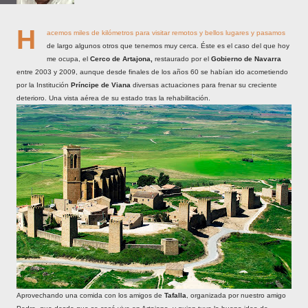
H
acemos miles de kilómetros para visitar remotos y bellos lugares y pasamos
de largo algunos otros que tenemos muy cerca. Éste es el caso del que hoy
me ocupa, el
Cerco de Artajona,
restaurado por el
Gobierno de Navarra
entre 2003 y 2009, aunque desde finales de los años 60 se habían ido acometiendo
por la Institución
Príncipe de Viana
diversas actuaciones para frenar su creciente
deterioro. Una vista aérea de su estado tras la rehabilitación.
Aprovechando una comida con los amigos de
Tafalla
, organizada por nuestro amigo