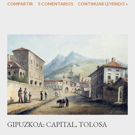
COMPARTIR
5 COMENTARIOS
CONTINUAR LEYENDO »
hacerlo. De entrada, el primer obstáculo a superar es el de
amigos, conocidos y familiares cuando les cuentas tu proyecto:
algunos lo apoyan con entusiasmo, pero muchos otros inciden
en las incomodidades, posibles problemas y demás. Como
somos de ideas fijas, no nos arredramos y comenzamos
nuestra pequeña aventura. La autocaravana te permite volver
a ver tus viajes con cierto aire romántico, y a pesar de que las
comodidades tanto del entorno por el que viajamos (Europa)
como del medio (disponemos, de nevera, cocina, ducha, baño
y demás comodidades de la vida moderna) no tengan nada
que ver con las de un viaje de aventura, te da la posibilidad de
improvisar y cierto aire de vagabundo nóma...
GIPUZKOA: CAPITAL, TOLOSA