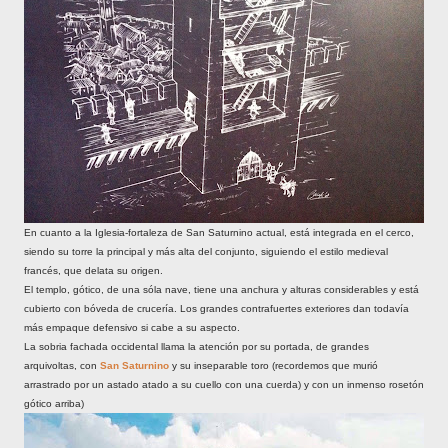
En cuanto a la Iglesia-fortaleza de San Saturnino actual, está integrada en el cerco,
siendo su torre la principal y más alta del conjunto, siguiendo el estilo medieval
francés, que delata su origen.
El templo, gótico, de una sóla nave, tiene una anchura y alturas considerables y está
cubierto con bóveda de crucería. Los grandes contrafuertes exteriores dan todavía
más empaque defensivo si cabe a su aspecto.
La sobria fachada occidental llama la atención por su portada, de grandes
arquivoltas, con
San Saturnino
y su inseparable toro (recordemos que murió
arrastrado por un astado atado a su cuello con una cuerda) y con un inmenso rosetón
gótico arriba)