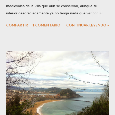
medievales de la villa que aún se conservan, aunque su
interior desgraciadamente ya no tenga nada que ver con el
que viera nacer a la Condesa de Echauz . Hija de Don José de
COMPARTIR
1 COMENTARIO
CONTINUAR LEYENDO »
Acedo y Atodo, Conde de Echauz y María Luisa de Sarriá y
Villafañe , Condesa del Vado . Su padre será el primer
mayordomo de la importante Casa de Misericordia de Tolosa,
según escritura otorgada el 31 de enero de 1781 . La familia
Acedo proviene de la población navarra del mismo nombre,
mientras que los Atodo están enraizados en Tolosa siglos atrás
y emparentados con todas las familias de abolengo de la villa,
como los Zavala . Su abuela es Joaquina María de Atodo y
Zavala (1728-1793) . A los 7 años se trasladarán a vivir a
Vitoria , y a los 16 se casará con Don Ortuño María de Aguirre
Zuazo y del Corral , Marqués de Montehermoso . Al año
siguiente, en 1801, nacerá su única hija,...