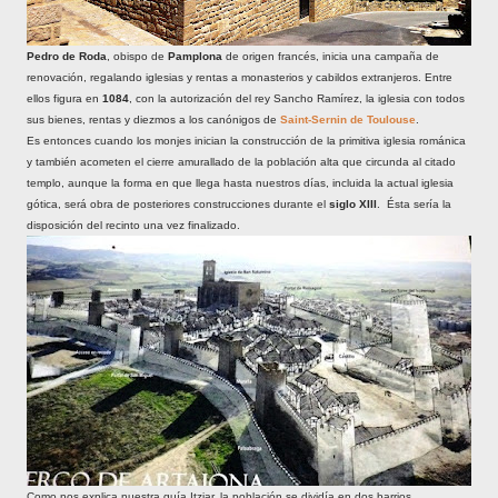
Pedro de Roda
, obispo de
Pamplona
de origen francés, inicia una campaña de
renovación, regalando iglesias y rentas a monasterios y cabildos extranjeros. Entre
ellos figura en
1084
, con la autorización del rey Sancho Ramírez, la iglesia con todos
sus bienes, rentas y diezmos a los canónigos de
Saint-Sernin de Toulouse
.
Es entonces cuando los monjes inician la construcción de la primitiva iglesia románica
y también acometen el cierre amurallado de la población alta que circunda al citado
templo, aunque la forma en que llega hasta nuestros días, incluida la actual iglesia
gótica, será obra de posteriores construcciones durante el
siglo XIII
. Ésta sería la
disposición del recinto una vez finalizado.
Como nos explica nuestra guía Itziar, la población se dividía en dos barrios