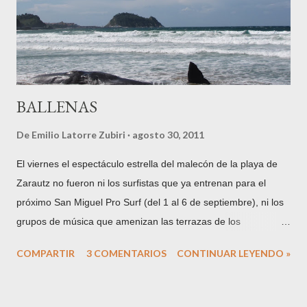
Gurruchaga en Tolosa en 1862, nos dice lo siguiente: "Esta
circunstancia debió influir igualmente en el ...
BALLENAS
De
Emilio Latorre Zubiri
agosto 30, 2011
El viernes el espectáculo estrella del malecón de la playa de
Zarautz no fueron ni los surfistas que ya entrenan para el
próximo San Miguel Pro Surf (del 1 al 6 de septiembre), ni los
grupos de música que amenizan las terrazas de los
chiringuitos, ni los cuerpos serranos que se tuestan al sol de
COMPARTIR
3 COMENTARIOS
CONTINUAR LEYENDO »
agosto. En esta ocasión, la gran atracción la constituyó el
cachalote que varó en la playa hacia las 7 y media de la
mañana y no fue retirado hasta pasadas las 11 de la noche.