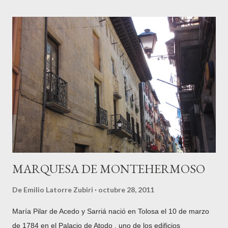
conocida como "villa papelera", es más renombrada en la
actualidad por su actividad gastronómica (mercado y ferias,
alubias, chuleta, repostería, ...) . Podría autotitularse ahora
como "villa pastelera", dicho sea de paso, con todos mis
respetos a la exitosa y muy loable labor de los laureados
confiteros locales. Hemos pasado de ser una ciudad industrial
a una ciudad de servicios. ¿Mejor, peor? El tiempo lo dirá,
pero sí que hay que reconocer que es un caso único y aislado
en nuestro entorno guip...
MARQUESA DE MONTEHERMOSO
De
Emilio Latorre Zubiri
octubre 28, 2011
María Pilar de Acedo y Sarriá nació en Tolosa el 10 de marzo
de 1784 en el Palacio de Atodo , uno de los edificios