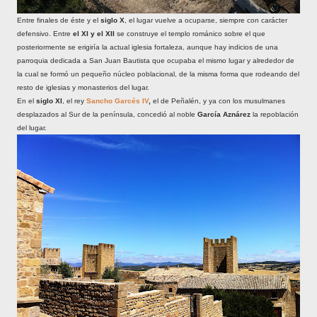
Entre finales de éste y el
siglo X
, el lugar vuelve a ocuparse, siempre con carácter
defensivo. Entre
el XI y el XII
se construye el templo románico sobre el que
posteriormente se erigiría la actual iglesia fortaleza, aunque hay indicios de una
parroquia dedicada a San Juan Bautista que ocupaba el mismo lugar y alrededor de
la cual se formó un pequeño núcleo poblacional, de la misma forma que rodeando del
resto de iglesias y monasterios del lugar.
En el
siglo XI
, el rey
Sancho Garcés IV
,
el de Peñalén, y ya con los musulmanes
desplazados al Sur de la península, concedió al noble
García Aznárez
la repoblación
del lugar.