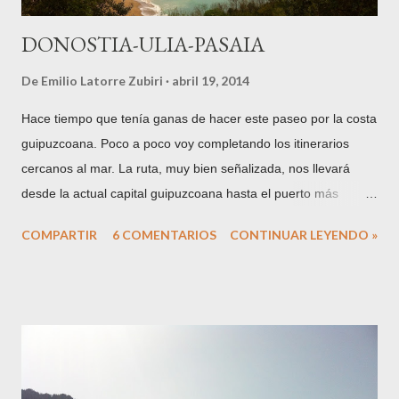
DONOSTIA-ULIA-PASAIA
De
Emilio Latorre Zubiri
abril 19, 2014
Hace tiempo que tenía ganas de hacer este paseo por la costa
guipuzcoana. Poco a poco voy completando los itinerarios
cercanos al mar. La ruta, muy bien señalizada, nos llevará
desde la actual capital guipuzcoana hasta el puerto más
importante del territorio histórico, Pasaia o Pasajes, puerto
COMPARTIR
6 COMENTARIOS
CONTINUAR LEYENDO »
natural, o fiordo, situado en la desembocadura del río
Oiartzun, entre los montes Ulia y Jaizkibel, del que ya tenemos
referencias históricas desde la época romana. El camino parte
del barrio donostiarra de Sagüés, en el borde oriental de la
costa de la ciudad. En las cercanías, un caserón-palacio de
reminiscencias muy marineras, la Casa Okendo , cuna de una
saga de marinos que ostentaron importantes cargos en San