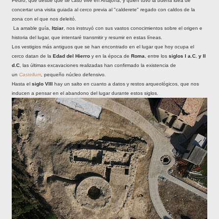
Pedro, que desde que se casó vive en Artajona, y quien tuvo la buena idea de
concertar una visita guiada al cerco previa al "calderete" regado con caldos de la
zona con el que nos deleitó.
La amable guía,
Itziar
, nos instruyó con sus vastos conocimientos sobre el origen e
historia del lugar, que intentaré transmitir y resumir en estas líneas.
Los vestigios más antiguos que se han encontrado en el lugar que hoy ocupa el
cerco datan de la
Edad del Hierro
y en la época de
Roma
, entre los
siglos I a.C. y II
d.C
, las últimas excavaciones realizadas han confirmado la existencia de
un
Castellum
,
pequeño núcleo defensivo
.
Hasta el
siglo VIII
hay un salto en cuanto a datos y restos arqueológicos, que nos
inducen a pensar en el abandono del lugar durante estos siglos.