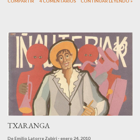
COMPARTIR
4 COMENTARIOS
CONTINUAR LEYENDO »
Menorca, procedencia del apellido y que publica artículos
sobre el tema en la prensa local. Al cabo de unos días me
envío este artículo aparecido el pasado 10 de junio en el diario
"Menorca" : La traducción al castellano sería la siguiente:
MISCELÁNEA GENEALÓGICA. Francesc Tudurí Orfila. Origen
de la rama vasca de los Tudurí. "El pasado día 29 de mayo, en
la sala "Pompeu Fabra" del colegio de ingenieros industriales
de Cataluña, se celebró un acto de fuerte sensibilidad y
presencia menorquina, consistente en el recuerdo de un
ingeniero y matemático maonès- aparte de político
comprometido-, de nombre Estanislau Ruiz Ponsetí, con la
presencia de Bep Portella Coll,...
TXARANGA
De
Emilio Latorre Zubiri
enero 24, 2010