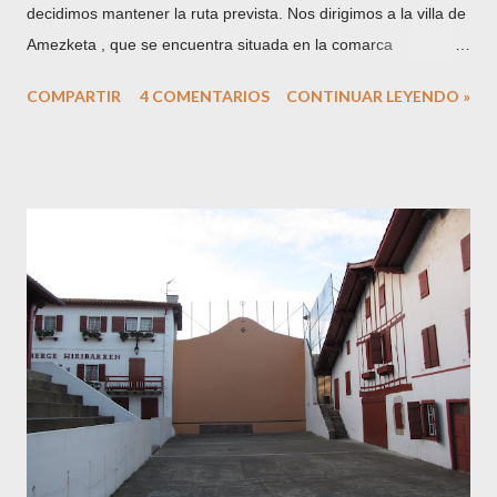
decidimos mantener la ruta prevista. Nos dirigimos a la villa de
Amezketa , que se encuentra situada en la comarca
guipuzcoana de Tolosaldea, a los pies del Txindoki y uno de
COMPARTIR
4 COMENTARIOS
CONTINUAR LEYENDO »
los puntos más habituales para adentrarse en la Sierra de
Aralar desde la vertiente norte de la misma. Hoy me
acompaña mi amigo Martín, herrikoseme de la citada
localidad. Gran parte del trayecto coincide con el utilizado en la
ascensión a Ganbo , por lo que dejo el enlace de la entrada
que dediqué a esta emblemática cumbre de la sierra. Una vez
más utilizo para ilustrar este punto el excelente archivo de
fotografías de la Diputación Foral de Gipuzkoa , custodiadas
en Tolosa y recogidas en la red al alcance del público en
general en Gure Gipuzkoa para ilustrar este punto. En este
caso se trata de una fotografía de Indalecio Ojanguren ,
fechada en 1954 , con Txindoki nevado al fondo...