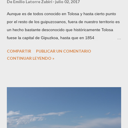
De
Emilio Latorre Zubiri
julio 02, 2017
Aunque es de todos conocido en Tolosa y hasta cierto punto
por el resto de los guipuzcoanos, fuera de nuestro territorio es
un hecho bastante desconocido que históricamente Tolosa
fuese la capital de Gipuzkoa, hasta que en 1854
definitivamente y por motivos políticos ésta se trasladase a
COMPARTIR
PUBLICAR UN COMENTARIO
San Sebastián. Cuando se dice que Tolosa sólo lo fue por un
CONTINUAR LEYENDO »
periodo de diez años, entre 1844 y 1854, tampoco es
totalmente cierto, pues hubo muchos más momentos de
nuestra historia en los que Tolosa fue de facto la capital del
territorio. Hagamos un poco de historia del tema, siguiendo al
siempre citado para cuestiones guipuzcoanas, Pablo
Gorosábel, quien en su obra "Diccionario histórico-geográfico-
descriptivo de los pueblos, valles, partidos, alcaldías y uniones
de Guipúzcoa, con un apéndice de las Cartas pueblas y otros
documentos importantes" , impresa en la Imprenta de Pedro