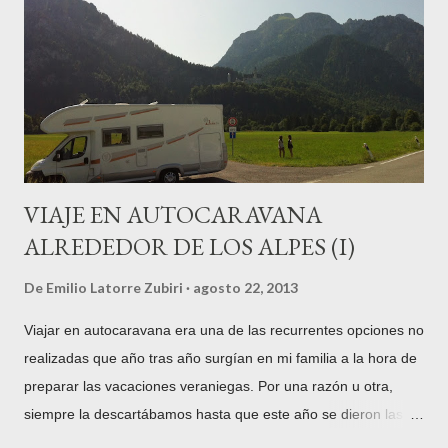
Sebastián y Gipuzkoa durante los siglos XVI y XVII. Miguel
de Oquendo fue quien reedificó la pequeña casa en la que
nació convirtiéndola en un pequeño palacio con el aspecto que
ha llegado hasta nuestros días. Participó con 14 navíos en la
conoci...
VIAJE EN AUTOCARAVANA
ALREDEDOR DE LOS ALPES (I)
De
Emilio Latorre Zubiri
agosto 22, 2013
Viajar en autocaravana era una de las recurrentes opciones no
realizadas que año tras año surgían en mi familia a la hora de
preparar las vacaciones veraniegas. Por una razón u otra,
siempre la descartábamos hasta que este año se dieron las
circunstancias para que todo encajase y nos decidiésemos a