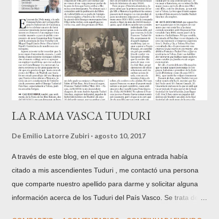
parking donde se puede dejar el coche y empezar la ruta por
el camino que sale antes de éste a la derecha. Las faldas del
Xoldokogaina, en su mayor parte yermas, sin árboles, lo que
por otra parte es una ventaja a la hora de admirar sus
inabarcables vistas, están surcadas por numerosos caminos
que confluyen posteriormente. Al Norte, ...
LA RAMA VASCA TUDURI
De
Emilio Latorre Zubiri
agosto 10, 2017
A través de este blog, en el que en alguna entrada había
citado a mis ascendientes Tuduri , me contactó una persona
que comparte nuestro apellido para darme y solicitar alguna
información acerca de los Tuduri del País Vasco. Se trata de
Antoni Tudurí , una persona interesada en la genealogía de