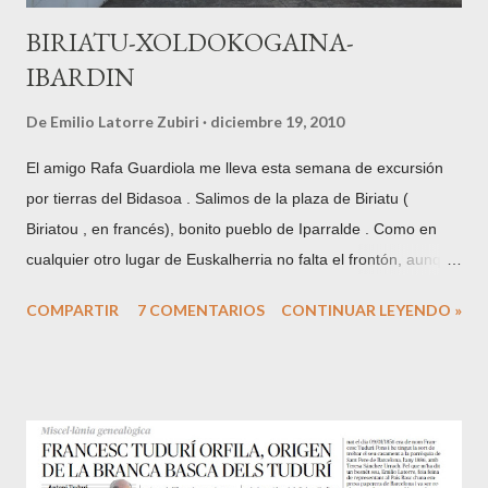
BIRIATU-XOLDOKOGAINA-
IBARDIN
De
Emilio Latorre Zubiri
diciembre 19, 2010
El amigo Rafa Guardiola me lleva esta semana de excursión
por tierras del Bidasoa . Salimos de la plaza de Biriatu (
Biriatou , en francés), bonito pueblo de Iparralde . Como en
cualquier otro lugar de Euskalherria no falta el frontón, aunque
los de este lado de la frontera son sin pared izquierda. La
COMPARTIR
7 COMENTARIOS
CONTINUAR LEYENDO »
localidad se encuentra situada en las faldas del monte
Xoldokogaina , primera cumbre del Pirineo desde la vertiente
cantábrica o atlántica. En la plaza y junto a la iglesia, iniciamos
el camino por el GR10 , equivalente francés del GR11 de la
cara Sur y que recorre los Pirineos de mar a mar por su cara
Norte. Una vez acabada la pista hay un nuevo pequeño