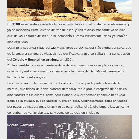
En
1568
se acuerda alquilar las torres a particulares con el fin de frenar el deterioro y
ya se menciona el mal estado de tres de ellas, y treinta años más tarde ya se dice
que de las 17 torres de las que se componía el cerco inicialmente, cinco ya habían
sido derruidas.
Durante la segunda mitad del
XIX
y pricnipios del
XX
, saldrá más piedra del cerco que
de la cercana cantera de Alaiz, siendo significativa la que se utiliza en la construcción
del
Colegio y Hospital de Artajona
en 1856.
En la actualidad el cerco mantiene doce de sus torres, nueve completas y tres en
cimientos y entre las torres 8 y 9 cercanas a la puerta de San Miguel, conserva un
lienzo de la muralla original.
Las torres son del tipo denominado
bestorre
, huecas por la parte interior de la
muralla, que tienen un doble carácter defensivo, tanto para protegerse de posibles
amotinamientos interiores, como para evitar que si el enemigo consigue franquear
parte de la muralla, pueda hacerse fuerte en ellas. Originariamente estaban unidas
por pasos de madera entre unas y otras para facilitar el tránsito entre ellas, así como
constaban de varias plantas, tal y como se aprecia en el dibujo.