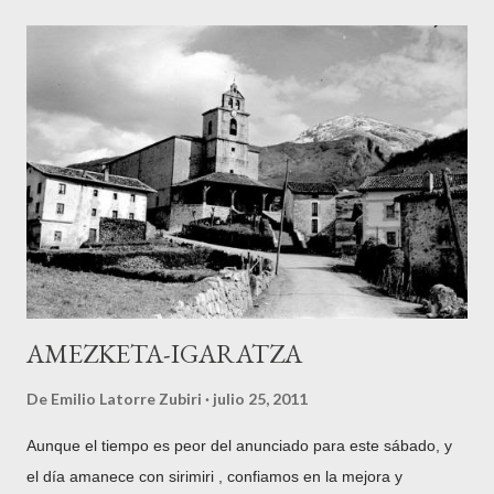
No habrá veraneante zarauztarra que no haya posado ese día
con el cetáceo que vino a morir junto a la arena. Según
cuentan las crónicas (no soy ningún especialista ni mucho
menos en biología marina), se trataba de un ejemplar joven de
cachalote. El nombre genérico ballena engloba a los cetáceos
de gran tamaño y se subdivide en Odontocetos (ballenas con
dientes) y Misticetos (ballenas con barbas) Dentro del primer
grupo se encuentra el cachalote ( Physeter catodon ). En
cuanto al ejemplar que nos ocupa, medía unos...
AMEZKETA-IGARATZA
De
Emilio Latorre Zubiri
julio 25, 2011
Aunque el tiempo es peor del anunciado para este sábado, y
el día amanece con sirimiri , confiamos en la mejora y