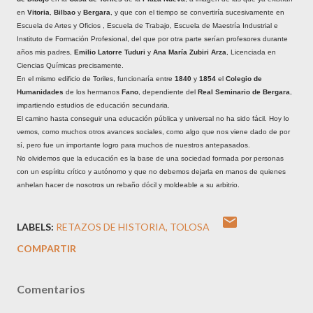
en
Vitoria
,
Bilbao
y
Bergara
, y que con el tiempo se convertiría sucesivamente en
Escuela de Artes y Oficios , Escuela de Trabajo, Escuela de Maestría Industrial e
Instituto de Formación Profesional, del que por otra parte serían profesores durante
años mis padres,
Emilio Latorre Tuduri
y
Ana María Zubiri Arza
, Licenciada en
Ciencias Químicas precisamente.
En el mismo edificio de Toriles, funcionaría entre
1840
y
1854
el
Colegio de
Humanidades
de los hermanos
Fano
, dependiente del
Real Seminario de Bergara
,
impartiendo estudios de educación secundaria.
El camino hasta conseguir una educación pública y universal no ha sido fácil. Hoy lo
vemos, como muchos otros avances sociales, como algo que nos viene dado de por
sí, pero fue un importante logro para muchos de nuestros antepasados.
No olvidemos que la educación es la base de una sociedad formada por personas
con un espíritu crítico y autónomo y que no debemos dejarla en manos de quienes
anhelan hacer de nosotros un rebaño dócil y moldeable a su arbitrio.
LABELS:
RETAZOS DE HISTORIA
TOLOSA
COMPARTIR
Comentarios