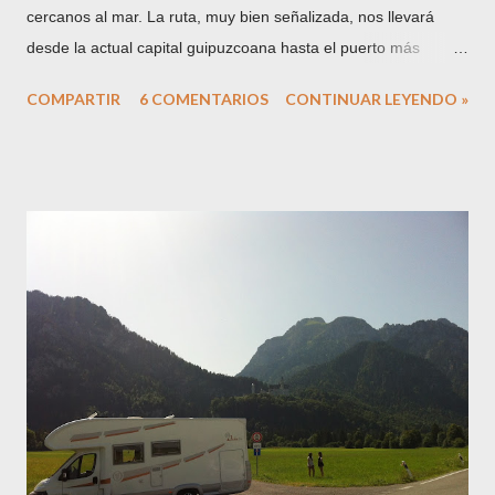
cercanos al mar. La ruta, muy bien señalizada, nos llevará
desde la actual capital guipuzcoana hasta el puerto más
importante del territorio histórico, Pasaia o Pasajes, puerto
COMPARTIR
6 COMENTARIOS
CONTINUAR LEYENDO »
natural, o fiordo, situado en la desembocadura del río
Oiartzun, entre los montes Ulia y Jaizkibel, del que ya tenemos
referencias históricas desde la época romana. El camino parte
del barrio donostiarra de Sagüés, en el borde oriental de la
costa de la ciudad. En las cercanías, un caserón-palacio de
reminiscencias muy marineras, la Casa Okendo , cuna de una
saga de marinos que ostentaron importantes cargos en San
Sebastián y Gipuzkoa durante los siglos XVI y XVII. Miguel
de Oquendo fue quien reedificó la pequeña casa en la que
nació convirtiéndola en un pequeño palacio con el aspecto que
ha llegado hasta nuestros días. Participó con 14 navíos en la
conoci...