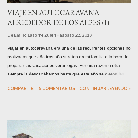
VIAJE EN AUTOCARAVANA
ALREDEDOR DE LOS ALPES (I)
De
Emilio Latorre Zubiri
agosto 22, 2013
Viajar en autocaravana era una de las recurrentes opciones no
realizadas que año tras año surgían en mi familia a la hora de
preparar las vacaciones veraniegas. Por una razón u otra,
siempre la descartábamos hasta que este año se dieron las
circunstancias para que todo encajase y nos decidiésemos a
COMPARTIR
5 COMENTARIOS
CONTINUAR LEYENDO »
hacerlo. De entrada, el primer obstáculo a superar es el de
amigos, conocidos y familiares cuando les cuentas tu proyecto:
algunos lo apoyan con entusiasmo, pero muchos otros inciden
en las incomodidades, posibles problemas y demás. Como
somos de ideas fijas, no nos arredramos y comenzamos
nuestra pequeña aventura. La autocaravana te permite volver