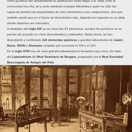
Otros químicos irán desarrollando la clasificación hasta llegar a la Tabla como la
conocemos hoy día, tal y como adelantó el propio Mendeleev, quien no sólo fue
capaz de predecir las propiedades de cinco elementos y sus componentes, sino que
también previó que en el futuro se descubrirían más, dejando los espacios en su tabla
donde deberían ser colocados.
A mediados del
siglo XIX
ya se conocían 63 elementos, aunque los químicos no se
ponían de acuerdo en cómo denominarlos y ordenarlos. Hasta ahora, se han
descubierto y confirmado
118 elementos químicos
y grandes laboratorios de
Japón
,
Rusia
,
EEUU
y
Alemania
compiten por encontrar el 119 y el 120.
En el
siglo XVIII
uno de esos grandes laboratorios lo teníamos muy cerca. Se trata
del
Laboratorium
del
Real Seminario de Bergara,
auspiciado por la
Real Sociedad
Bascongada de Amigos del País.