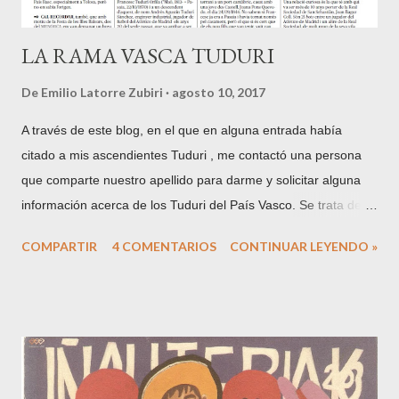
LA RAMA VASCA TUDURI
De
Emilio Latorre Zubiri
agosto 10, 2017
A través de este blog, en el que en alguna entrada había
citado a mis ascendientes Tuduri , me contactó una persona
que comparte nuestro apellido para darme y solicitar alguna
información acerca de los Tuduri del País Vasco. Se trata de
Antoni Tudurí , una persona interesada en la genealogía de
COMPARTIR
4 COMENTARIOS
CONTINUAR LEYENDO »
Menorca, procedencia del apellido y que publica artículos
sobre el tema en la prensa local. Al cabo de unos días me
envío este artículo aparecido el pasado 10 de junio en el diario
"Menorca" : La traducción al castellano sería la siguiente:
MISCELÁNEA GENEALÓGICA. Francesc Tudurí Orfila. Origen
de la rama vasca de los Tudurí. "El pasado día 29 de mayo, en