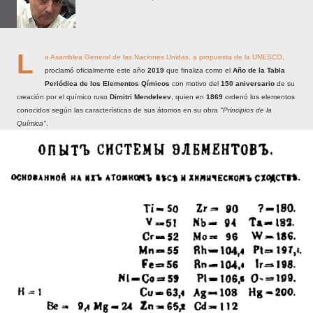
L
a Asamblea General de las Naciones Unidas, a propuesta de la UNESCO,
proclamó oficialmente este año
2019
que finaliza como el
Año de la Tabla
Periódica de los Elementos Qímicos
con motivo del
150 aniversario
de su
creación por el químico ruso
Dimitri Mendeleev
, quien en
1869
ordenó los elementos
conocidos según las características de sus átomos en su obra
"Principios de la
Química"
.