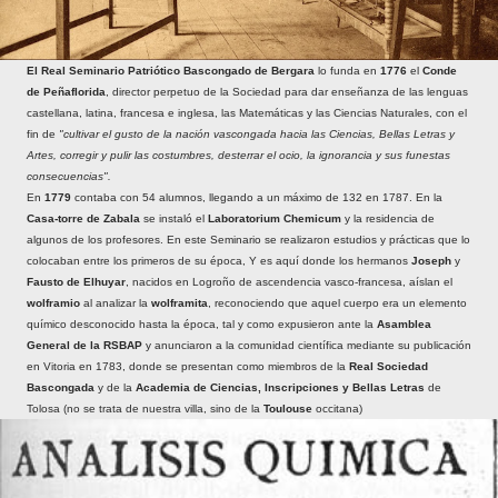
El Real Seminario Patriótico Bascongado de Bergara
lo funda en
1776
el
Conde
de Peñaflorida
, director perpetuo de la Sociedad para dar enseñanza de las lenguas
castellana, latina, francesa e inglesa, las Matemáticas y las Ciencias Naturales, con el
fin de
"cultivar el gusto de la nación vascongada hacia las Ciencias, Bellas Letras y
Artes, corregir y pulir las costumbres, desterrar el ocio, la ignorancia y sus funestas
consecuencias".
En
1779
contaba con 54 alumnos, llegando a un máximo de 132 en 1787. En la
Casa-torre de Zabala
se instaló el
Laboratorium Chemicum
y la residencia de
algunos de los profesores. En este Seminario se realizaron estudios y prácticas que lo
colocaban entre los primeros de su época, Y es aquí donde los hermanos
Joseph
y
Fausto de Elhuyar
, nacidos en Logroño de ascendencia vasco-francesa, aíslan el
wolframio
al analizar la
wolframita
, reconociendo que aquel cuerpo era un elemento
químico desconocido hasta la época, tal y como expusieron ante la
Asamblea
General de la RSBAP
y anunciaron a la comunidad científica mediante su publicación
en Vitoria en 1783, donde se presentan como miembros de la
Real Sociedad
Bascongada
y de la
Academia de Ciencias, Inscripciones y Bellas Letras
de
Tolosa (no se trata de nuestra villa, sino de la
Toulouse
occitana)