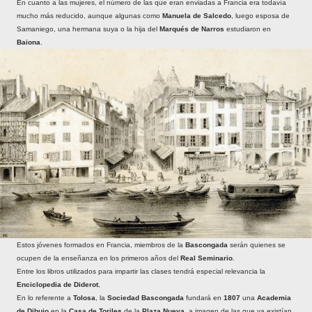
En cuanto a las mujeres, el número de las que eran enviadas a Francia era todavía
mucho más reducido, aunque algunas como
Manuela de Salcedo
, luego esposa de
Samaniego, una hermana suya o la hija del
Marqués de Narros
estudiaron en
Baiona
.
Estos jóvenes formados en Francia, miembros de la
Bascongada
serán quienes se
ocupen de la enseñanza en los primeros años del
Real Seminario
.
Entre los libros utilizados para impartir las clases tendrá especial relevancia la
Enciclopedia de Diderot
,
En lo referente a
Tolosa
, la
Sociedad Bascongada
fundará en
1807
una
Academia
de Dibujo
en la
Casa de Toriles
de la
Plaza Nueva
, a imagen de las que ya existían