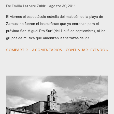
De
Emilio Latorre Zubiri
agosto 30, 2011
El viernes el espectáculo estrella del malecón de la playa de
Zarautz no fueron ni los surfistas que ya entrenan para el
próximo San Miguel Pro Surf (del 1 al 6 de septiembre), ni los
grupos de música que amenizan las terrazas de los
chiringuitos, ni los cuerpos serranos que se tuestan al sol de
COMPARTIR
3 COMENTARIOS
CONTINUAR LEYENDO »
agosto. En esta ocasión, la gran atracción la constituyó el
cachalote que varó en la playa hacia las 7 y media de la
mañana y no fue retirado hasta pasadas las 11 de la noche.
No habrá veraneante zarauztarra que no haya posado ese día
con el cetáceo que vino a morir junto a la arena. Según
cuentan las crónicas (no soy ningún especialista ni mucho
menos en biología marina), se trataba de un ejemplar joven de
cachalote. El nombre genérico ballena engloba a los cetáceos
de gran tamaño y se subdivide en Odontocetos (ballenas con