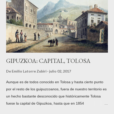
a ver tus viajes con cierto aire romántico, y a pesar de que las
comodidades tanto del entorno por el que viajamos (Europa)
como del medio (disponemos, de nevera, cocina, ducha, baño
y demás comodidades de la vida moderna) no tengan nada
que ver con las de un viaje de aventura, te da la posibilidad de
improvisar y cierto aire de vagabundo nóma...
GIPUZKOA: CAPITAL, TOLOSA
De
Emilio Latorre Zubiri
julio 02, 2017
Aunque es de todos conocido en Tolosa y hasta cierto punto
por el resto de los guipuzcoanos, fuera de nuestro territorio es
un hecho bastante desconocido que históricamente Tolosa
fuese la capital de Gipuzkoa, hasta que en 1854
definitivamente y por motivos políticos ésta se trasladase a