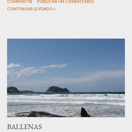
COMPARTIR
PUBLICAR UN COMENTARIO
San Sebastián. Cuando se dice que Tolosa sólo lo fue por un
CONTINUAR LEYENDO »
periodo de diez años, entre 1844 y 1854, tampoco es
totalmente cierto, pues hubo muchos más momentos de
nuestra historia en los que Tolosa fue de facto la capital del
territorio. Hagamos un poco de historia del tema, siguiendo al
siempre citado para cuestiones guipuzcoanas, Pablo
Gorosábel, quien en su obra "Diccionario histórico-geográfico-
descriptivo de los pueblos, valles, partidos, alcaldías y uniones
de Guipúzcoa, con un apéndice de las Cartas pueblas y otros
documentos importantes" , impresa en la Imprenta de Pedro
Gurruchaga en Tolosa en 1862, nos dice lo siguiente: "Esta
circunstancia debió influir igualmente en el ...
BALLENAS