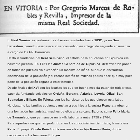
El
Real Seminario
perdurará tras diversas vicisitudes hasta
1892
, ya en
San
Sebastián
, cuando desaparece al ser convertido en colegio de segunda enseñanza
a cargo de los PP. Dominicos.
Hasta la fundación del
Real Seminario
, el estado de la educación en Gipuzkoa era
bastante precario. En
1721
las
Juntas Generales de Gipuzkoa
determinaron poner
en todos los pueblos sin excepción un maestro de niños, aunque la distribución
diseminada de la población y el escaso interés de muchos padres hace que muy poca
parte de la población llegase a estar instruida.
Desde finales del
XVI
son los jesuitas los que en buena medida tratan de mitigar esta
carencia fundando colegios en
Orduña
,
Bergara
,
Azkoitia
,
Loyola
,
Oñati
,
San
Sebastián
y
Bilbao
. En
Tolosa
, son los franciscanos los que ejercen esta labor.
No obstante las familias pudientes envían a sus hijos a la vecina
Francia
a obtener
una formación humanística, muchos de ellos a la cercana
Baiona
, como
Felix María
de Samaniego
que permanece en la villa labortana entre 1758 y 1764.
Para aquellos que querían profundizar en los conocimientos científicos, la meta era
París
. El propio
Conde Peñaflorida
enviará allí a su hijo
Ramón María
, donde
coincidirá con los hermanos
Elhuyar
.