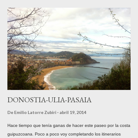
según escritura otorgada el 31 de enero de 1781 . La familia
Acedo proviene de la población navarra del mismo nombre,
mientras que los Atodo están enraizados en Tolosa siglos atrás
y emparentados con todas las familias de abolengo de la villa,
como los Zavala . Su abuela es Joaquina María de Atodo y
Zavala (1728-1793) . A los 7 años se trasladarán a vivir a
Vitoria , y a los 16 se casará con Don Ortuño María de Aguirre
Zuazo y del Corral , Marqués de Montehermoso . Al año
siguiente, en 1801, nacerá su única hija,...
DONOSTIA-ULIA-PASAIA
De
Emilio Latorre Zubiri
abril 19, 2014
Hace tiempo que tenía ganas de hacer este paseo por la costa
guipuzcoana. Poco a poco voy completando los itinerarios