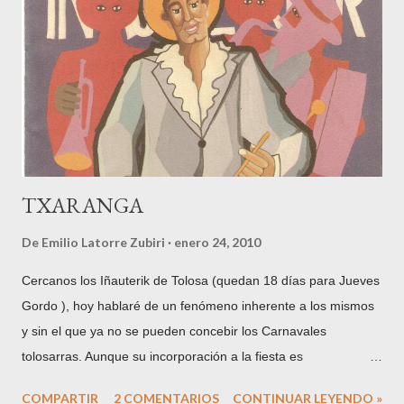
la sala "Pompeu Fabra" del colegio de ingenieros industriales
de Cataluña, se celebró un acto de fuerte sensibilidad y
presencia menorquina, consistente en el recuerdo de un
ingeniero y matemático maonès- aparte de político
comprometido-, de nombre Estanislau Ruiz Ponsetí, con la
presencia de Bep Portella Coll,...
TXARANGA
De
Emilio Latorre Zubiri
enero 24, 2010
Cercanos los Iñauterik de Tolosa (quedan 18 días para Jueves
Gordo ), hoy hablaré de un fenómeno inherente a los mismos
y sin el que ya no se pueden concebir los Carnavales
tolosarras. Aunque su incorporación a la fiesta es
relativamente reciente, teniendo en cuenta la propia
COMPARTIR
2 COMENTARIOS
CONTINUAR LEYENDO »