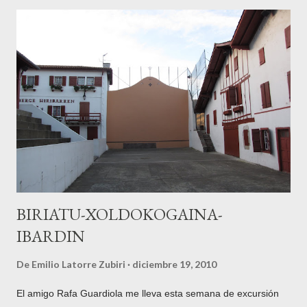
localidad. Gran parte del trayecto coincide con el utilizado en la
ascensión a Ganbo , por lo que dejo el enlace de la entrada
que dediqué a esta emblemática cumbre de la sierra. Una vez
más utilizo para ilustrar este punto el excelente archivo de
fotografías de la Diputación Foral de Gipuzkoa , custodiadas
en Tolosa y recogidas en la red al alcance del público en
general en Gure Gipuzkoa para ilustrar este punto. En este
caso se trata de una fotografía de Indalecio Ojanguren ,
fechada en 1954 , con Txindoki nevado al fondo...
BIRIATU-XOLDOKOGAINA-
IBARDIN
De
Emilio Latorre Zubiri
diciembre 19, 2010
El amigo Rafa Guardiola me lleva esta semana de excursión