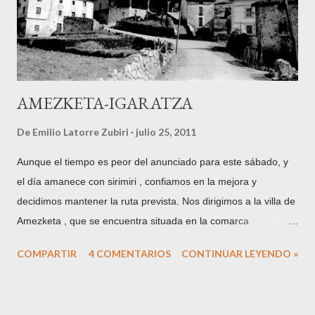
dientes) y Misticetos (ballenas con barbas) Dentro del primer
grupo se encuentra el cachalote ( Physeter catodon ). En
cuanto al ejemplar que nos ocupa, medía unos...
AMEZKETA-IGARATZA
De
Emilio Latorre Zubiri
julio 25, 2011
Aunque el tiempo es peor del anunciado para este sábado, y
el día amanece con sirimiri , confiamos en la mejora y
decidimos mantener la ruta prevista. Nos dirigimos a la villa de
Amezketa , que se encuentra situada en la comarca
guipuzcoana de Tolosaldea, a los pies del Txindoki y uno de
COMPARTIR
4 COMENTARIOS
CONTINUAR LEYENDO »
los puntos más habituales para adentrarse en la Sierra de
Aralar desde la vertiente norte de la misma. Hoy me
acompaña mi amigo Martín, herrikoseme de la citada