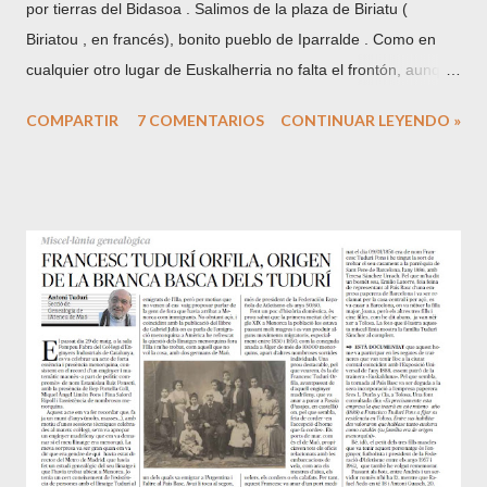
por tierras del Bidasoa . Salimos de la plaza de Biriatu (
Biriatou , en francés), bonito pueblo de Iparralde . Como en
cualquier otro lugar de Euskalherria no falta el frontón, aunque
los de este lado de la frontera son sin pared izquierda. La
COMPARTIR
7 COMENTARIOS
CONTINUAR LEYENDO »
localidad se encuentra situada en las faldas del monte
Xoldokogaina , primera cumbre del Pirineo desde la vertiente
cantábrica o atlántica. En la plaza y junto a la iglesia, iniciamos
el camino por el GR10 , equivalente francés del GR11 de la
cara Sur y que recorre los Pirineos de mar a mar por su cara
Norte. Una vez acabada la pista hay un nuevo pequeño
parking donde se puede dejar el coche y empezar la ruta por
el camino que sale antes de éste a la derecha. Las faldas del
Xoldokogaina, en su mayor parte yermas, sin árboles, lo que
por otra parte es una ventaja a la hora de admirar sus
inabarcables vistas, están surcadas por numerosos caminos
que confluyen posteriormente. Al Norte, ...