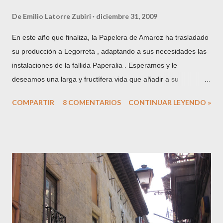
De
Emilio Latorre Zubiri
diciembre 31, 2009
En este año que finaliza, la Papelera de Amaroz ha trasladado
su producción a Legorreta , adaptando a sus necesidades las
instalaciones de la fallida Paperalia . Esperamos y le
deseamos una larga y fructífera vida que añadir a su
centeneria trayectoria. En la imagen, el solar ocupado hasta la
COMPARTIR
8 COMENTARIOS
CONTINUAR LEYENDO »
fecha, tras el derribo de parte de las instalaciones. Con este
traslado acaban 200 años de presencia papelera en el término
municipal de la villa de Tolosa . La hasta hace unos años
conocida como "villa papelera", es más renombrada en la
actualidad por su actividad gastronómica (mercado y ferias,
alubias, chuleta, repostería, ...) . Podría autotitularse ahora
como "villa pastelera", dicho sea de paso, con todos mis
respetos a la exitosa y muy loable labor de los laureados
confiteros locales. Hemos pasado de ser una ciudad industrial