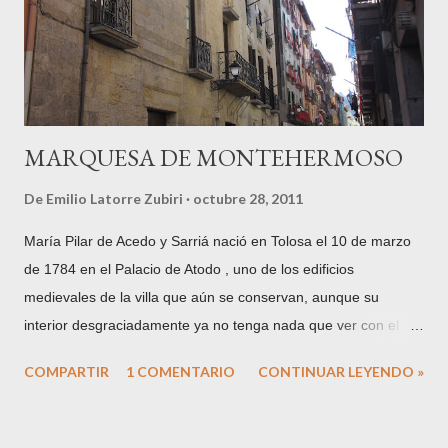
a una ciudad de servicios. ¿Mejor, peor? El tiempo lo dirá,
pero sí que hay que reconocer que es un caso único y aislado
en nuestro entorno guip...
MARQUESA DE MONTEHERMOSO
De
Emilio Latorre Zubiri
octubre 28, 2011
María Pilar de Acedo y Sarriá nació en Tolosa el 10 de marzo
de 1784 en el Palacio de Atodo , uno de los edificios
medievales de la villa que aún se conservan, aunque su
interior desgraciadamente ya no tenga nada que ver con el
que viera nacer a la Condesa de Echauz . Hija de Don José de
COMPARTIR
1 COMENTARIO
CONTINUAR LEYENDO »
Acedo y Atodo, Conde de Echauz y María Luisa de Sarriá y
Villafañe , Condesa del Vado . Su padre será el primer
mayordomo de la importante Casa de Misericordia de Tolosa,